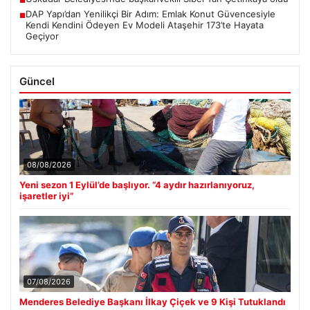
■
DAP Yapı’dan Yenilikçi Bir Adım: Emlak Konut Güvencesiyle
■
Kendi Kendini Ödeyen Ev Modeli Ataşehir 173’te Hayata
Geçiyor
Güncel
08/08/2026
Yeni sezon 1 Eylül’de başlıyor. “4 aydır hazırlanıyoruz,
işaretler iyi”
07/08/2026
Menderes Belediye Başkanı İlkay Çiçek ve 9 Kişi Tutuklandı