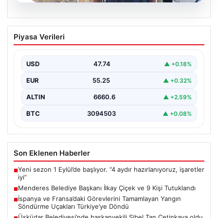
07.08.2026
Menderes Belediye Başkanı İlkay Çiçek
Piyasa Verileri
ve 9 Kişi Tutuklandı
İzmir'in Menderes ilçesinde, belediye başkanı İlkay
Çiçek'in de aralarında bulunduğu isimlere yönelik
USD
47.74
▲ +0.18%
yürütülen kapsamlı…
EUR
55.25
▲ +0.32%
ALTIN
6660.6
▲ +2.59%
BTC
3094503
▲ +0.08%
Son Eklenen Haberler
Yeni sezon 1 Eylül’de başlıyor. “4 aydır hazırlanıyoruz, işaretler
■
iyi”
Menderes Belediye Başkanı İlkay Çiçek ve 9 Kişi Tutuklandı
■
İspanya ve Fransa’daki Görevlerini Tamamlayan Yangın
■
Söndürme Uçakları Türkiye’ye Döndü
Üsküdar Belediyesi’nde başkanvekili Sibel Tan Çetinkaya oldu