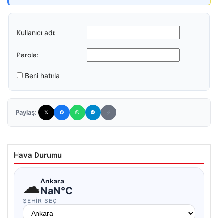
Kullanıcı adı:
Parola:
Beni hatırla
Paylaş:
Hava Durumu
☁
Ankara
NaN°C
ŞEHIR SEÇ