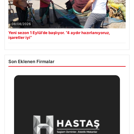
08/08/2026
Yeni sezon 1 Eylül’de başlıyor. “4 aydır hazırlanıyoruz,
işaretler iyi”
Son Eklenen Firmalar