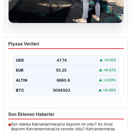
08.08.2026
Yeni sezon 1 Eylül’de başlıyor. “4 aydır
Piyasa Verileri
hazırlanıyoruz, işaretler iyi”
USD
47.74
▲ +0.18%
EUR
55.25
▲ +0.32%
ALTIN
6660.6
▲ +2.59%
BTC
3094503
▲ +0.08%
Son Eklenen Haberler
Son dakika Kahramanmaraş’ta deprem mi oldu? Az önce
■
deprem Kahramanmaraş’ta nerede oldu? Kahramanmaraş