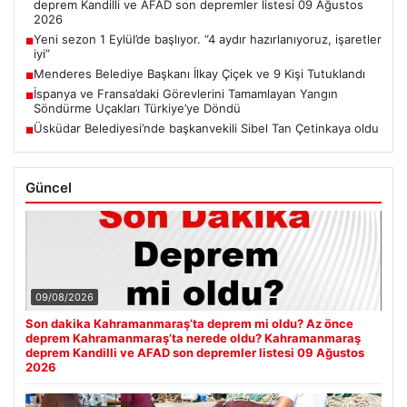
deprem Kandilli ve AFAD son depremler listesi 09 Ağustos
2026
Yeni sezon 1 Eylül’de başlıyor. “4 aydır hazırlanıyoruz, işaretler
■
iyi”
Menderes Belediye Başkanı İlkay Çiçek ve 9 Kişi Tutuklandı
■
İspanya ve Fransa’daki Görevlerini Tamamlayan Yangın
■
Söndürme Uçakları Türkiye’ye Döndü
Üsküdar Belediyesi’nde başkanvekili Sibel Tan Çetinkaya oldu
■
Güncel
09/08/2026
Son dakika Kahramanmaraş’ta deprem mi oldu? Az önce
deprem Kahramanmaraş’ta nerede oldu? Kahramanmaraş
deprem Kandilli ve AFAD son depremler listesi 09 Ağustos
2026