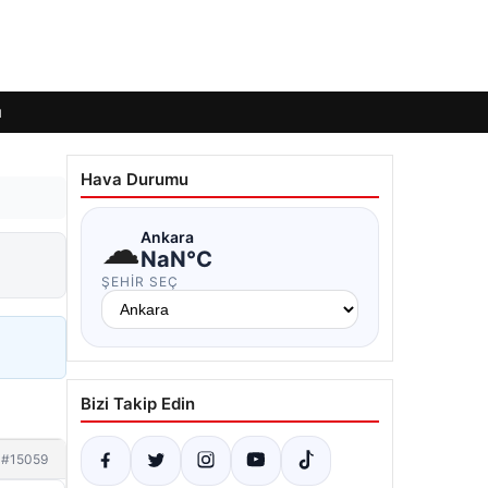
ı
Hava Durumu
☁
Ankara
NaN°C
ŞEHIR SEÇ
Bizi Takip Edin
#15059