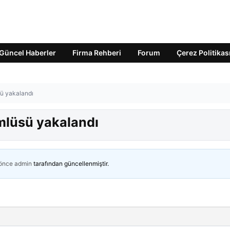
Güncel Haberler
Firma Rehberi
Forum
Çerez Politikas
sü yakalandı
ümlüsü yakalandı
 önce
admin
tarafından güncellenmiştir.