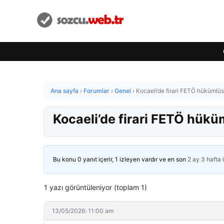
Ana sayfa
›
Forumlar
›
Genel
›
Kocaeli’de firari FETÖ hükümlü
Kocaeli’de firari FETÖ hük
Bu konu 0 yanıt içerir, 1 izleyen vardır ve en son
2 ay 3 hafta
1 yazı görüntüleniyor (toplam 1)
13/05/2026: 11:00 am