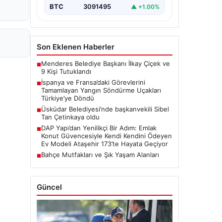
BTC
3091495
▲ +1.00%
Son Eklenen Haberler
Menderes Belediye Başkanı İlkay Çiçek ve
■
9 Kişi Tutuklandı
İspanya ve Fransa’daki Görevlerini
■
Tamamlayan Yangın Söndürme Uçakları
Türkiye’ye Döndü
Üsküdar Belediyesi’nde başkanvekili Sibel
■
Tan Çetinkaya oldu
DAP Yapı’dan Yenilikçi Bir Adım: Emlak
■
Konut Güvencesiyle Kendi Kendini Ödeyen
Ev Modeli Ataşehir 173’te Hayata Geçiyor
Bahçe Mutfakları ve Şık Yaşam Alanları
■
Güncel