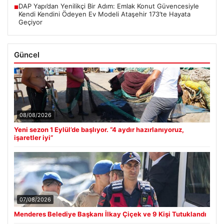
DAP Yapı’dan Yenilikçi Bir Adım: Emlak Konut Güvencesiyle
■
Kendi Kendini Ödeyen Ev Modeli Ataşehir 173’te Hayata
Geçiyor
Güncel
08/08/2026
Yeni sezon 1 Eylül’de başlıyor. “4 aydır hazırlanıyoruz,
işaretler iyi”
07/08/2026
Menderes Belediye Başkanı İlkay Çiçek ve 9 Kişi Tutuklandı