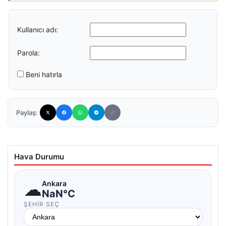
Kullanıcı adı:
Parola:
Beni hatırla
Paylaş:
Hava Durumu
☁
Ankara
NaN°C
ŞEHIR SEÇ