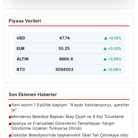
07.08.2026
Menderes Belediye Başkanı İlkay Çiçek
Piyasa Verileri
ve 9 Kişi Tutuklandı
İzmir'in Menderes ilçesinde, belediye başkanı İlkay
Çiçek'in de aralarında bulunduğu isimlere yönelik
USD
47.74
▲ +0.18%
yürütülen kapsamlı…
EUR
55.25
▲ +0.32%
ALTIN
6660.6
▲ +2.59%
BTC
3094503
▲ +0.08%
Son Eklenen Haberler
Yeni sezon 1 Eylül’de başlıyor. “4 aydır hazırlanıyoruz, işaretler
■
iyi”
Menderes Belediye Başkanı İlkay Çiçek ve 9 Kişi Tutuklandı
■
İspanya ve Fransa’daki Görevlerini Tamamlayan Yangın
■
Söndürme Uçakları Türkiye’ye Döndü
Üsküdar Belediyesi’nde başkanvekili Sibel Tan Çetinkaya oldu
■