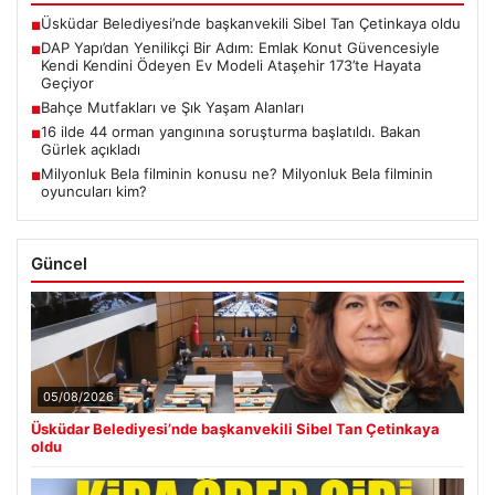
Üsküdar Belediyesi’nde başkanvekili Sibel Tan Çetinkaya oldu
■
DAP Yapı’dan Yenilikçi Bir Adım: Emlak Konut Güvencesiyle
■
Kendi Kendini Ödeyen Ev Modeli Ataşehir 173’te Hayata
Geçiyor
Bahçe Mutfakları ve Şık Yaşam Alanları
■
16 ilde 44 orman yangınına soruşturma başlatıldı. Bakan
■
Gürlek açıkladı
Milyonluk Bela filminin konusu ne? Milyonluk Bela filminin
■
oyuncuları kim?
Güncel
05/08/2026
Üsküdar Belediyesi’nde başkanvekili Sibel Tan Çetinkaya
oldu