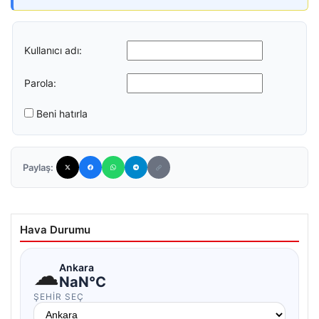
Kullanıcı adı:
Parola:
Beni hatırla
Paylaş:
Hava Durumu
☁
Ankara
NaN°C
ŞEHIR SEÇ