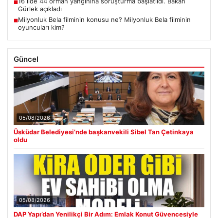
16 ilde 44 orman yangınına soruşturma başlatıldı. Bakan
■
Gürlek açıkladı
Milyonluk Bela filminin konusu ne? Milyonluk Bela filminin
■
oyuncuları kim?
Güncel
05/08/2026
Üsküdar Belediyesi’nde başkanvekili Sibel Tan Çetinkaya
oldu
05/08/2026
DAP Yapı’dan Yenilikçi Bir Adım: Emlak Konut Güvencesiyle