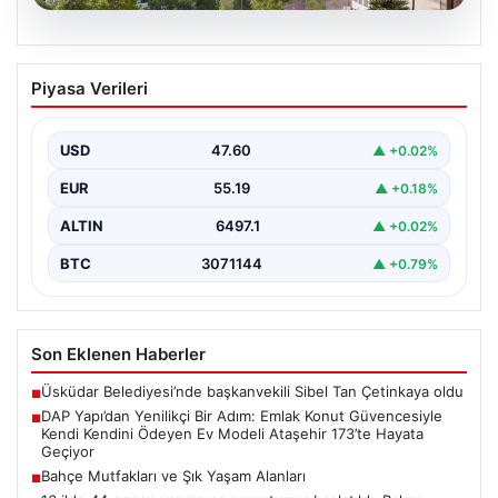
05.08.2026
DAP Yapı’dan Yenilikçi Bir Adım: Emlak
Piyasa Verileri
Konut Güvencesiyle Kendi Kendini
Ödeyen Ev Modeli Ataşehir 173’te
Hayata Geçiyor
USD
47.60
▲ +0.02%
Gayrimenkul sektöründe prestijli ve yenilikçi
EUR
55.19
▲ +0.18%
projeleriyle tanınan DAP Gayrimenkul Geliştirme, dikkat
çekici bir adım…
ALTIN
6497.1
▲ +0.02%
BTC
3071144
▲ +0.79%
Son Eklenen Haberler
Üsküdar Belediyesi’nde başkanvekili Sibel Tan Çetinkaya oldu
■
DAP Yapı’dan Yenilikçi Bir Adım: Emlak Konut Güvencesiyle
■
Kendi Kendini Ödeyen Ev Modeli Ataşehir 173’te Hayata
Geçiyor
Bahçe Mutfakları ve Şık Yaşam Alanları
■