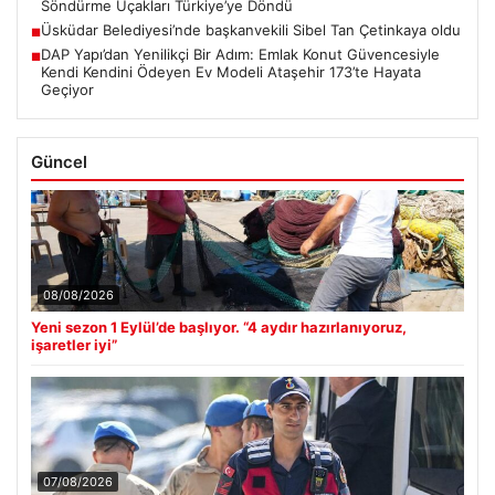
Söndürme Uçakları Türkiye’ye Döndü
Üsküdar Belediyesi’nde başkanvekili Sibel Tan Çetinkaya oldu
■
DAP Yapı’dan Yenilikçi Bir Adım: Emlak Konut Güvencesiyle
■
Kendi Kendini Ödeyen Ev Modeli Ataşehir 173’te Hayata
Geçiyor
Güncel
08/08/2026
Yeni sezon 1 Eylül’de başlıyor. “4 aydır hazırlanıyoruz,
işaretler iyi”
07/08/2026