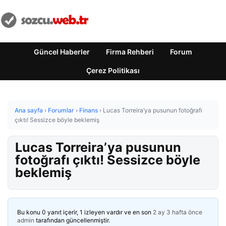
Güncel Haberler
Firma Rehberi
Forum
Çerez Politikası
Ana sayfa
›
Forumlar
›
Finans
›
Lucas Torreira’ya pusunun fotoğrafı
çıktı! Sessizce böyle beklemiş
Lucas Torreira’ya pusunun
fotoğrafı çıktı! Sessizce böyle
beklemiş
Bu konu 0 yanıt içerir, 1 izleyen vardır ve en son
2 ay 3 hafta önce
admin
tarafından güncellenmiştir.