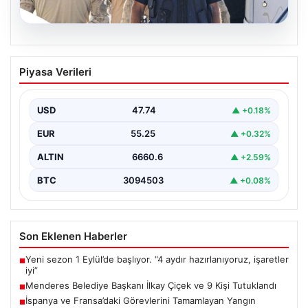
07.08.2026
Menderes Belediye Başkanı İlkay Çiçek
Piyasa Verileri
ve 9 Kişi Tutuklandı
İzmir'in Menderes ilçesinde, belediye başkanı İlkay
Çiçek'in de aralarında bulunduğu isimlere yönelik
USD
47.74
▲ +0.18%
yürütülen kapsamlı…
EUR
55.25
▲ +0.32%
ALTIN
6660.6
▲ +2.59%
BTC
3094503
▲ +0.08%
Son Eklenen Haberler
Yeni sezon 1 Eylül’de başlıyor. “4 aydır hazırlanıyoruz, işaretler
■
iyi”
Menderes Belediye Başkanı İlkay Çiçek ve 9 Kişi Tutuklandı
■
İspanya ve Fransa’daki Görevlerini Tamamlayan Yangın
■