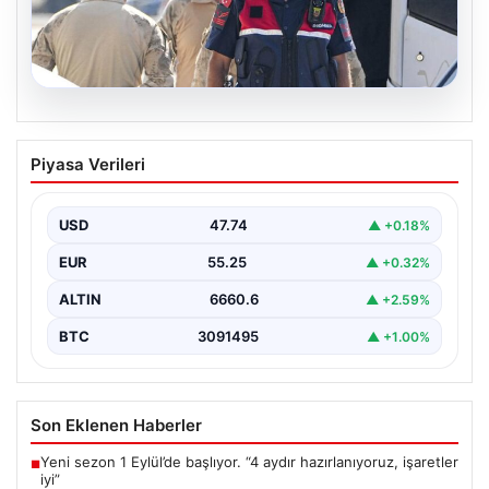
07.08.2026
Menderes Belediye Başkanı İlkay Çiçek
Piyasa Verileri
ve 9 Kişi Tutuklandı
İzmir'in Menderes ilçesinde, belediye başkanı İlkay
Çiçek'in de aralarında bulunduğu isimlere yönelik
USD
47.74
▲ +0.18%
yürütülen kapsamlı…
EUR
55.25
▲ +0.32%
ALTIN
6660.6
▲ +2.59%
BTC
3091495
▲ +1.00%
Son Eklenen Haberler
Yeni sezon 1 Eylül’de başlıyor. “4 aydır hazırlanıyoruz, işaretler
■
iyi”