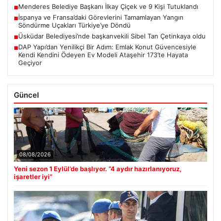
Menderes Belediye Başkanı İlkay Çiçek ve 9 Kişi Tutuklandı
■
İspanya ve Fransa’daki Görevlerini Tamamlayan Yangın
■
Söndürme Uçakları Türkiye’ye Döndü
Üsküdar Belediyesi’nde başkanvekili Sibel Tan Çetinkaya oldu
■
DAP Yapı’dan Yenilikçi Bir Adım: Emlak Konut Güvencesiyle
■
Kendi Kendini Ödeyen Ev Modeli Ataşehir 173’te Hayata
Geçiyor
Güncel
08/08/2026
Yeni sezon 1 Eylül’de başlıyor. “4 aydır hazırlanıyoruz,
işaretler iyi”