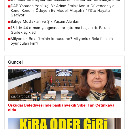
■
DAP Yapı’dan Yenilikçi Bir Adım: Emlak Konut Güvencesiyle
■
Kendi Kendini Ödeyen Ev Modeli Ataşehir 173’te Hayata
Geçiyor
Bahçe Mutfakları ve Şık Yaşam Alanları
■
16 ilde 44 orman yangınına soruşturma başlatıldı. Bakan
■
Gürlek açıkladı
Milyonluk Bela filminin konusu ne? Milyonluk Bela filminin
■
oyuncuları kim?
Güncel
05/08/2026
Üsküdar Belediyesi’nde başkanvekili Sibel Tan Çetinkaya
oldu