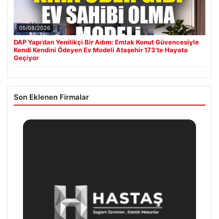
05/08/2026
DAP Yapı’dan Yenilikçi Bir Adım: Emlak Konut Güvencesiyle
Kendi Kendini Ödeyen Ev Modeli Ataşehir 173’te Hayata
Geçiyor
Son Eklenen Firmalar