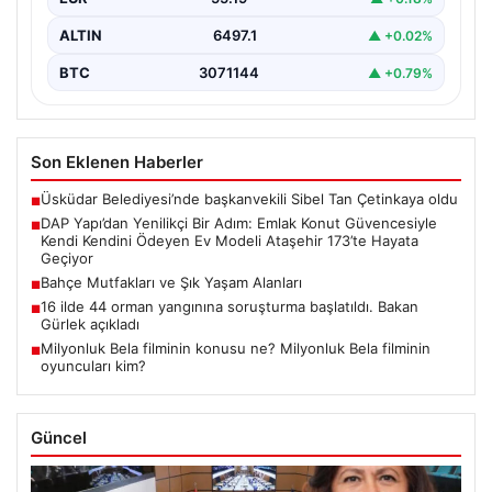
projeleriyle tanınan DAP Gayrimenkul Geliştirme, dikkat
çekici bir adım…
ALTIN
6497.1
▲ +0.02%
BTC
3071144
▲ +0.79%
Son Eklenen Haberler
Üsküdar Belediyesi’nde başkanvekili Sibel Tan Çetinkaya oldu
■
DAP Yapı’dan Yenilikçi Bir Adım: Emlak Konut Güvencesiyle
■
Kendi Kendini Ödeyen Ev Modeli Ataşehir 173’te Hayata
Geçiyor
Bahçe Mutfakları ve Şık Yaşam Alanları
■
16 ilde 44 orman yangınına soruşturma başlatıldı. Bakan
■
Gürlek açıkladı
Milyonluk Bela filminin konusu ne? Milyonluk Bela filminin
■
oyuncuları kim?
Güncel