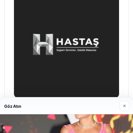
×
Göz Atın
Enes Kaplan Avukatlık Bürosu
28/04/2026