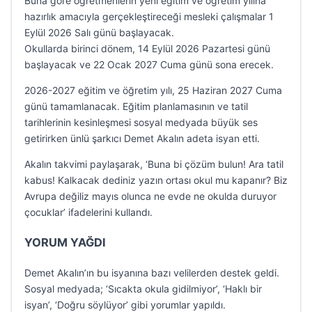
Buna göre öğretmenlerin yeni eğitim ve öğretim yılına
hazırlık amacıyla gerçekleştireceği mesleki çalışmalar 1
Eylül 2026 Salı günü başlayacak.
Okullarda birinci dönem, 14 Eylül 2026 Pazartesi günü
başlayacak ve 22 Ocak 2027 Cuma günü sona erecek.
2026-2027 eğitim ve öğretim yılı, 25 Haziran 2027 Cuma
günü tamamlanacak. Eğitim planlamasının ve tatil
tarihlerinin kesinleşmesi sosyal medyada büyük ses
getirirken ünlü şarkıcı Demet Akalın adeta isyan etti.
Akalın takvimi paylaşarak, ‘Buna bi çözüm bulun! Ara tatil
kabus! Kalkacak dediniz yazın ortası okul mu kapanır? Biz
Avrupa değiliz mayıs olunca ne evde ne okulda duruyor
çocuklar’ ifadelerini kullandı.
YORUM YAĞDI
Demet Akalın’ın bu isyanına bazı velilerden destek geldi.
Sosyal medyada; ‘Sıcakta okula gidilmiyor’, ‘Haklı bir
isyan’, ‘Doğru söylüyor’ gibi yorumlar yapıldı.