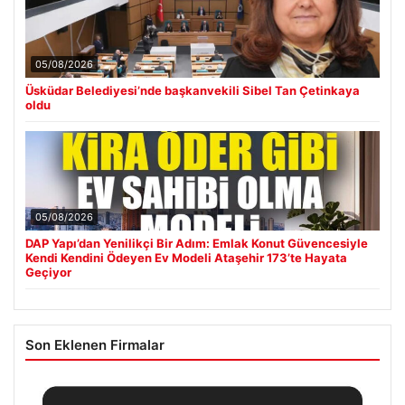
05/08/2026
Üsküdar Belediyesi’nde başkanvekili Sibel Tan Çetinkaya
oldu
05/08/2026
DAP Yapı’dan Yenilikçi Bir Adım: Emlak Konut Güvencesiyle
Kendi Kendini Ödeyen Ev Modeli Ataşehir 173’te Hayata
Geçiyor
Son Eklenen Firmalar