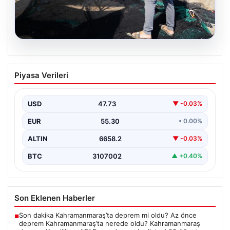
08.08.2026
Yeni sezon 1 Eylül’de başlıyor. “4 aydır
Piyasa Verileri
hazırlanıyoruz, işaretler iyi”
USD
47.73
▼ -0.03%
EUR
55.30
• 0.00%
ALTIN
6658.2
▼ -0.03%
BTC
3107002
▲ +0.40%
Son Eklenen Haberler
Son dakika Kahramanmaraş’ta deprem mi oldu? Az önce
■
deprem Kahramanmaraş’ta nerede oldu? Kahramanmaraş