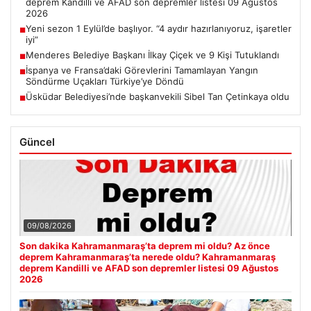
deprem Kandilli ve AFAD son depremler listesi 09 Ağustos
2026
Yeni sezon 1 Eylül’de başlıyor. “4 aydır hazırlanıyoruz, işaretler
■
iyi”
Menderes Belediye Başkanı İlkay Çiçek ve 9 Kişi Tutuklandı
■
İspanya ve Fransa’daki Görevlerini Tamamlayan Yangın
■
Söndürme Uçakları Türkiye’ye Döndü
Üsküdar Belediyesi’nde başkanvekili Sibel Tan Çetinkaya oldu
■
Güncel
09/08/2026
Son dakika Kahramanmaraş’ta deprem mi oldu? Az önce
deprem Kahramanmaraş’ta nerede oldu? Kahramanmaraş
deprem Kandilli ve AFAD son depremler listesi 09 Ağustos
2026