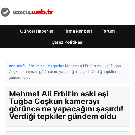
Güncel Haberler
Firma Rehberi
Forum
Çerez Politikası
Ana sayfa
›
Forumlar
›
Magazin
›
Mehmet Ali Erbil’in eski eşi Tuğba
Coşkun kamerayı görünce ne yapacağını şaşırdı! Verdiği tepkiler
gündem oldu
Mehmet Ali Erbil’in eski eşi
Tuğba Coşkun kamerayı
görünce ne yapacağını şaşırdı!
Verdiği tepkiler gündem oldu