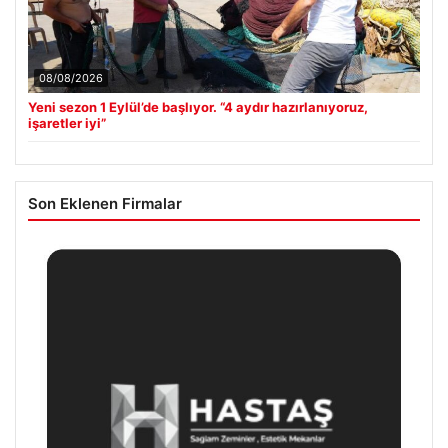
08/08/2026
Yeni sezon 1 Eylül’de başlıyor. “4 aydır hazırlanıyoruz,
işaretler iyi”
Son Eklenen Firmalar