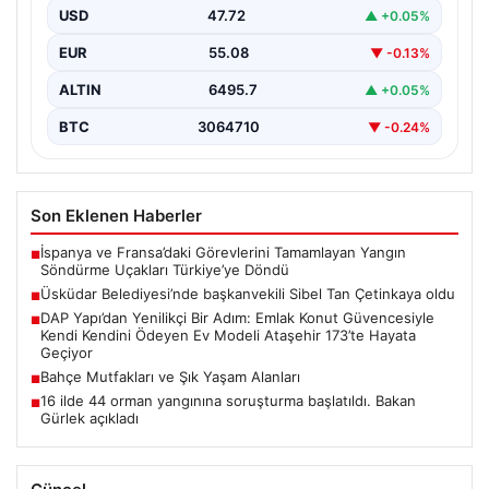
USD
47.72
▲ +0.05%
EUR
55.08
▼ -0.13%
ALTIN
6495.7
▲ +0.05%
BTC
3064710
▼ -0.24%
Son Eklenen Haberler
İspanya ve Fransa’daki Görevlerini Tamamlayan Yangın
■
Söndürme Uçakları Türkiye’ye Döndü
Üsküdar Belediyesi’nde başkanvekili Sibel Tan Çetinkaya oldu
■
DAP Yapı’dan Yenilikçi Bir Adım: Emlak Konut Güvencesiyle
■
Kendi Kendini Ödeyen Ev Modeli Ataşehir 173’te Hayata
Geçiyor
Bahçe Mutfakları ve Şık Yaşam Alanları
■
16 ilde 44 orman yangınına soruşturma başlatıldı. Bakan
■
Gürlek açıkladı