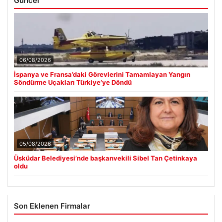
Güncel
06/08/2026
İspanya ve Fransa’daki Görevlerini Tamamlayan Yangın
Söndürme Uçakları Türkiye’ye Döndü
05/08/2026
Üsküdar Belediyesi’nde başkanvekili Sibel Tan Çetinkaya
oldu
Son Eklenen Firmalar