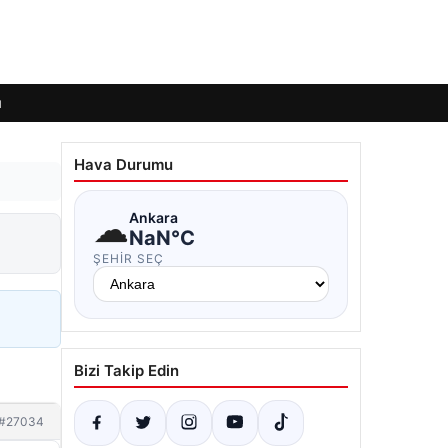
ı
Hava Durumu
☁
Ankara
NaN°C
ŞEHIR SEÇ
Bizi Takip Edin
#27034