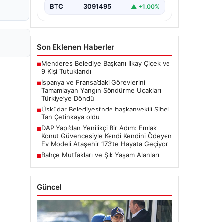
BTC
3091495
▲ +1.00%
Son Eklenen Haberler
Menderes Belediye Başkanı İlkay Çiçek ve
■
9 Kişi Tutuklandı
İspanya ve Fransa’daki Görevlerini
■
Tamamlayan Yangın Söndürme Uçakları
Türkiye’ye Döndü
Üsküdar Belediyesi’nde başkanvekili Sibel
■
Tan Çetinkaya oldu
DAP Yapı’dan Yenilikçi Bir Adım: Emlak
■
Konut Güvencesiyle Kendi Kendini Ödeyen
Ev Modeli Ataşehir 173’te Hayata Geçiyor
Bahçe Mutfakları ve Şık Yaşam Alanları
■
Güncel