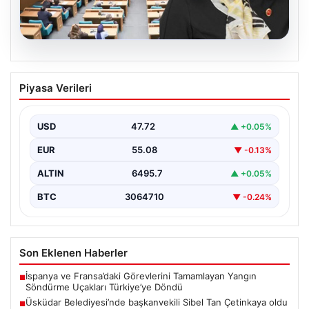
05.08.2026
Üsküdar Belediyesi’nde başkanvekili
Piyasa Verileri
Sibel Tan Çetinkaya oldu
USD
47.72
▲ +0.05%
EUR
55.08
▼ -0.13%
ALTIN
6495.7
▲ +0.05%
BTC
3064710
▼ -0.24%
Son Eklenen Haberler
İspanya ve Fransa’daki Görevlerini Tamamlayan Yangın
■
Söndürme Uçakları Türkiye’ye Döndü
Üsküdar Belediyesi’nde başkanvekili Sibel Tan Çetinkaya oldu
■