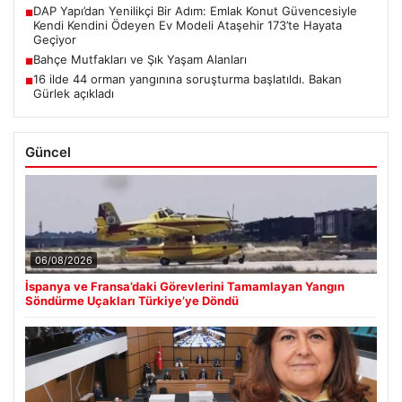
DAP Yapı’dan Yenilikçi Bir Adım: Emlak Konut Güvencesiyle
■
Kendi Kendini Ödeyen Ev Modeli Ataşehir 173’te Hayata
Geçiyor
Bahçe Mutfakları ve Şık Yaşam Alanları
■
16 ilde 44 orman yangınına soruşturma başlatıldı. Bakan
■
Gürlek açıkladı
Güncel
06/08/2026
İspanya ve Fransa’daki Görevlerini Tamamlayan Yangın
Söndürme Uçakları Türkiye’ye Döndü