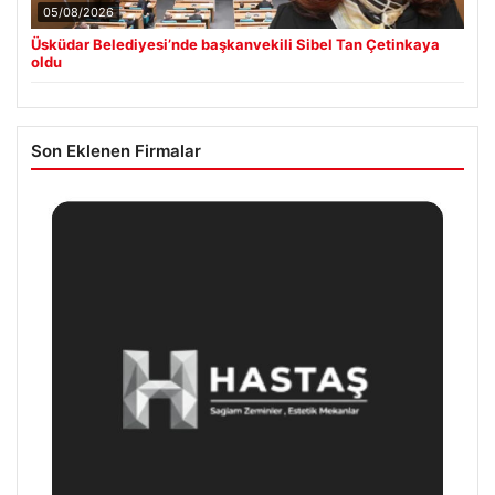
05/08/2026
Üsküdar Belediyesi’nde başkanvekili Sibel Tan Çetinkaya
oldu
Son Eklenen Firmalar