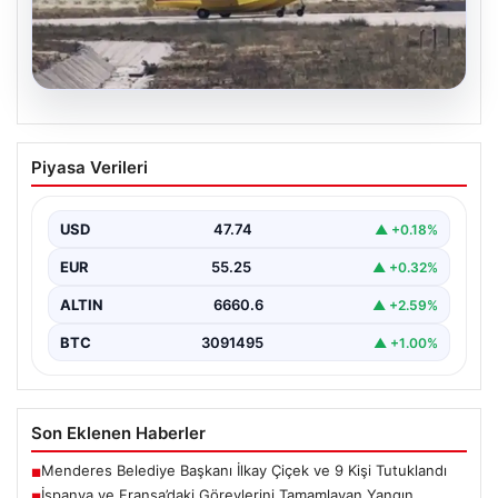
06.08.2026
İspanya ve Fransa’daki Görevlerini
Piyasa Verileri
Tamamlayan Yangın Söndürme Uçakları
Türkiye’ye Döndü
USD
47.74
▲ +0.18%
Orman Genel Müdürlüğü tarafından yapılan açıklamada,
yaz aylarında İspanya ve Fransa’da meydana gelen
EUR
55.25
▲ +0.32%
büyük…
ALTIN
6660.6
▲ +2.59%
BTC
3091495
▲ +1.00%
Son Eklenen Haberler
Menderes Belediye Başkanı İlkay Çiçek ve 9 Kişi Tutuklandı
■
İspanya ve Fransa’daki Görevlerini Tamamlayan Yangın
■