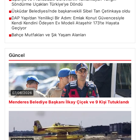
Söndürme Uçakları Türkiye’ye Döndü
Üsküdar Belediyesi’nde başkanvekili Sibel Tan Çetinkaya oldu
■
DAP Yapı’dan Yenilikçi Bir Adım: Emlak Konut Güvencesiyle
■
Kendi Kendini Ödeyen Ev Modeli Ataşehir 173’te Hayata
Geçiyor
Bahçe Mutfakları ve Şık Yaşam Alanları
■
Güncel
07/08/2026
Menderes Belediye Başkanı İlkay Çiçek ve 9 Kişi Tutuklandı