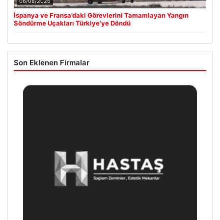
06/08/2026
İspanya ve Fransa’daki Görevlerini Tamamlayan Yangın
Söndürme Uçakları Türkiye’ye Döndü
Son Eklenen Firmalar