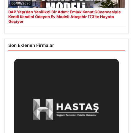
05/08/2026
DAP Yapı’dan Yenilikçi Bir Adım: Emlak Konut Güvencesiyle
Kendi Kendini Ödeyen Ev Modeli Ataşehir 173’te Hayata
Geçiyor
Son Eklenen Firmalar