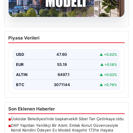
05.08.2026
DAP Yapı’dan Yenilikçi Bir Adım: Emlak
Piyasa Verileri
Konut Güvencesiyle Kendi Kendini
Ödeyen Ev Modeli Ataşehir 173’te
Hayata Geçiyor
USD
47.60
▲ +0.02%
Gayrimenkul sektöründe prestijli ve yenilikçi
EUR
55.19
▲ +0.18%
projeleriyle tanınan DAP Gayrimenkul Geliştirme, dikkat
çekici bir adım…
ALTIN
6497.1
▲ +0.02%
BTC
3071144
▲ +0.79%
Son Eklenen Haberler
Üsküdar Belediyesi’nde başkanvekili Sibel Tan Çetinkaya oldu
■
DAP Yapı’dan Yenilikçi Bir Adım: Emlak Konut Güvencesiyle
■
Kendi Kendini Ödeyen Ev Modeli Ataşehir 173’te Hayata