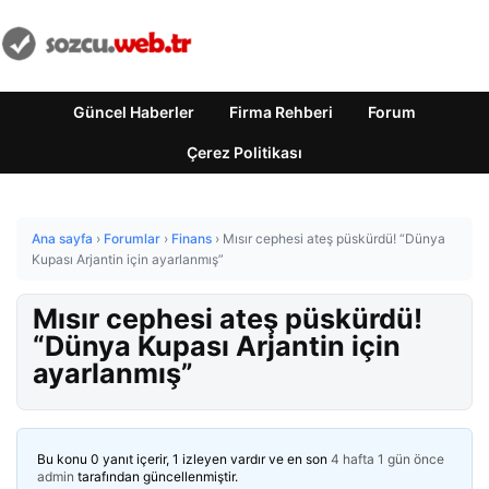
Güncel Haberler
Firma Rehberi
Forum
Çerez Politikası
Ana sayfa
›
Forumlar
›
Finans
›
Mısır cephesi ateş püskürdü! “Dünya
Kupası Arjantin için ayarlanmış”
Mısır cephesi ateş püskürdü!
“Dünya Kupası Arjantin için
ayarlanmış”
Bu konu 0 yanıt içerir, 1 izleyen vardır ve en son
4 hafta 1 gün önce
admin
tarafından güncellenmiştir.