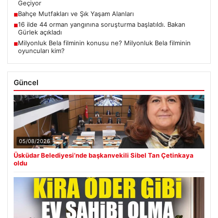
Geçiyor
Bahçe Mutfakları ve Şık Yaşam Alanları
■
16 ilde 44 orman yangınına soruşturma başlatıldı. Bakan
■
Gürlek açıkladı
Milyonluk Bela filminin konusu ne? Milyonluk Bela filminin
■
oyuncuları kim?
Güncel
05/08/2026
Üsküdar Belediyesi’nde başkanvekili Sibel Tan Çetinkaya
oldu