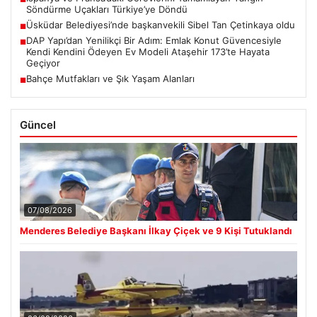
Söndürme Uçakları Türkiye’ye Döndü
Üsküdar Belediyesi’nde başkanvekili Sibel Tan Çetinkaya oldu
■
DAP Yapı’dan Yenilikçi Bir Adım: Emlak Konut Güvencesiyle
■
Kendi Kendini Ödeyen Ev Modeli Ataşehir 173’te Hayata
Geçiyor
Bahçe Mutfakları ve Şık Yaşam Alanları
■
Güncel
07/08/2026
Menderes Belediye Başkanı İlkay Çiçek ve 9 Kişi Tutuklandı