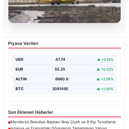
06.08.2026
İspanya ve Fransa’daki Görevlerini
Piyasa Verileri
Tamamlayan Yangın Söndürme Uçakları
Türkiye’ye Döndü
USD
47.74
▲ +0.18%
Orman Genel Müdürlüğü tarafından yapılan açıklamada,
yaz aylarında İspanya ve Fransa’da meydana gelen
EUR
55.25
▲ +0.32%
büyük…
ALTIN
6660.6
▲ +2.59%
BTC
3091495
▲ +1.00%
Son Eklenen Haberler
Menderes Belediye Başkanı İlkay Çiçek ve 9 Kişi Tutuklandı
■
İspanya ve Fransa’daki Görevlerini Tamamlayan Yangın
■