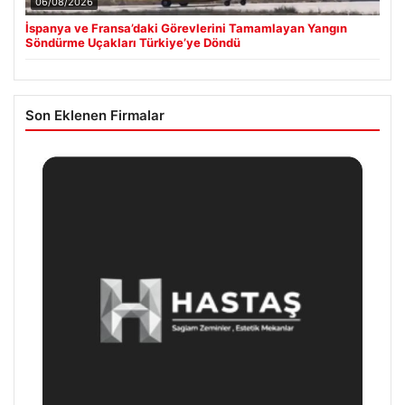
06/08/2026
İspanya ve Fransa’daki Görevlerini Tamamlayan Yangın
Söndürme Uçakları Türkiye’ye Döndü
Son Eklenen Firmalar