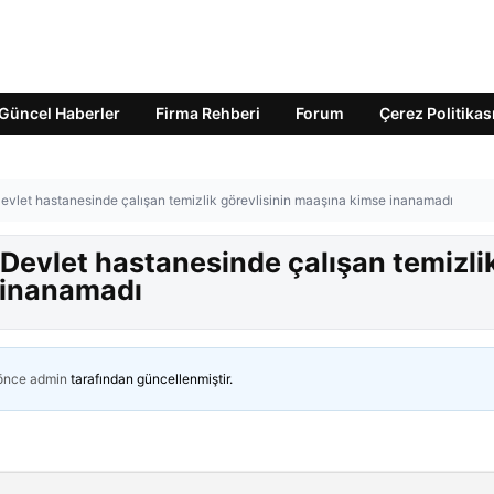
Güncel Haberler
Firma Rehberi
Forum
Çerez Politikas
evlet hastanesinde çalışan temizlik görevlisinin maaşına kimse inanamadı
Devlet hastanesinde çalışan temizli
 inanamadı
 önce
admin
tarafından güncellenmiştir.