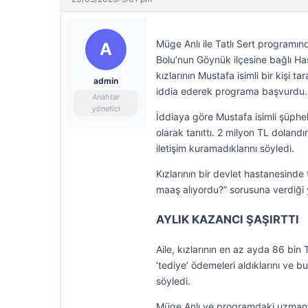
Müge Anlı ile Tatlı Sert programı
A
Bolu’nun Göynük ilçesine bağlı Ha
kızlarının Mustafa isimli bir kişi tar
admin
iddia ederek programa başvurdu.
Anahtar
yönetici
İddiaya göre Mustafa isimli şüpheli 
olarak tanıttı. 2 milyon TL dolandırıl
iletişim kuramadıklarını söyledi.
Kızlarının bir devlet hastanesinde t
maaş alıyordu?” sorusuna verdiği ya
AYLIK KAZANCI ŞAŞIRTTI
Aile, kızlarının en az ayda 86 bi
‘tediye’ ödemeleri aldıklarını ve 
söyledi.
Müge Anlı ve programdaki uzman i