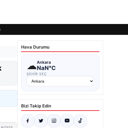
ı
Hava Durumu
☁
Ankara
k
NaN°C
ŞEHIR SEÇ
Bizi Takip Edin
#17415