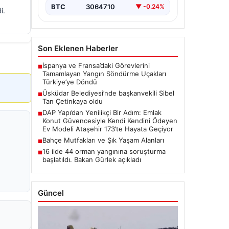
BTC
3064710
▼ -0.24%
i.
Son Eklenen Haberler
İspanya ve Fransa’daki Görevlerini
■
Tamamlayan Yangın Söndürme Uçakları
Türkiye’ye Döndü
Üsküdar Belediyesi’nde başkanvekili Sibel
■
Tan Çetinkaya oldu
DAP Yapı’dan Yenilikçi Bir Adım: Emlak
■
Konut Güvencesiyle Kendi Kendini Ödeyen
Ev Modeli Ataşehir 173’te Hayata Geçiyor
Bahçe Mutfakları ve Şık Yaşam Alanları
■
16 ilde 44 orman yangınına soruşturma
■
başlatıldı. Bakan Gürlek açıkladı
Güncel