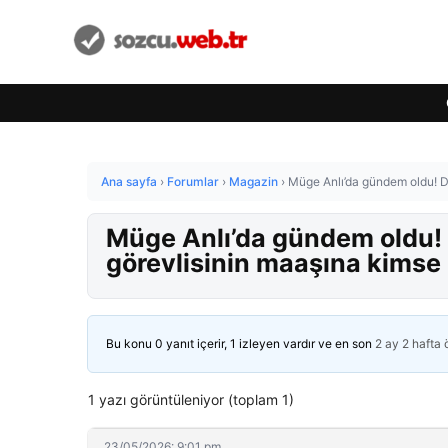
Ana sayfa
›
Forumlar
›
Magazin
›
Müge Anlı’da gündem oldu! D
Müge Anlı’da gündem oldu! 
görevlisinin maaşına kimse
Bu konu 0 yanıt içerir, 1 izleyen vardır ve en son
2 ay 2 hafta
1 yazı görüntüleniyor (toplam 1)
23/05/2026: 9:01 pm