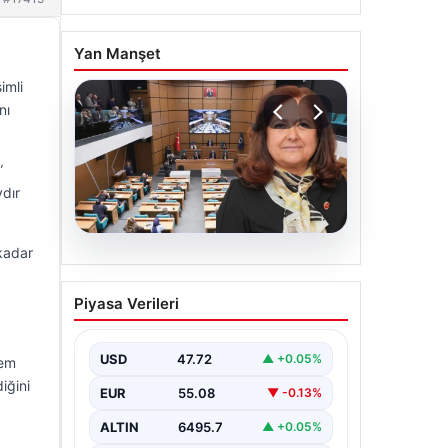
Yan Manşet
imli
nı
”
ydır
 kadar
05.08.2026
Üsküdar Belediyesi’nde
Piyasa Verileri
başkanvekili Sibel Tan
Çetinkaya oldu
USD
47.72
▲ +0.05%
nem
iğini
EUR
55.08
▼ -0.13%
ALTIN
6495.7
▲ +0.05%