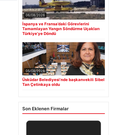
06/08/2026
İspanya ve Fransa’daki Görevlerini
Tamamlayan Yangın Söndürme Uçakları
Türkiye’ye Döndü
05/08/2026
Üsküdar Belediyesi’nde başkanvekili Sibel
Tan Çetinkaya oldu
Son Eklenen Firmalar