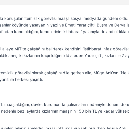
nda konuşulan ‘temizlik görevlisi maaşı’ sosyal medyada gündem oldu.
sanlar köyünde yaşayan Niyazi ve Emeti Yarar çifti, Büşra ve Derya is
afından kandırıldığını, kendilerinin ‘istihbarat’ yalanıyla dolandırıldıkları
aileye MİT’te çalıştığını belirterek kendisini “istihbarat infaz görevlisi
dıklarını, iki kızlarının kaçırıldığını iddia eden Yarar çifti, kızları ile 7 a
emizlik görevlisi olarak çalıştığını dile getiren aile, Müge Anlı’nın “Ne
nıt ile herkesi şaşırttı.
n TL maaş aldığını, devlet kurumunda çalışmaları nedeniyle dönem dö
bu nedenle bazı aylarda kızlarının maaşının 150 bin TL’ye kadar yükseld
simler, ailenin söylediği maaşı oldukça yüksek bulurken, Müge Anlı