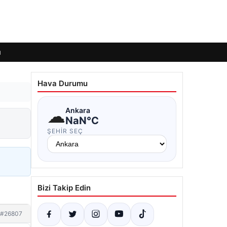
ı
Hava Durumu
☁
Ankara
NaN°C
ŞEHIR SEÇ
Bizi Takip Edin
#26807