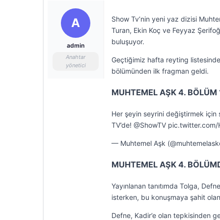
Show Tv’nin yeni yaz dizisi Muhtem
A
Turan, Ekin Koç ve Feyyaz Şerifoğ
buluşuyor.
admin
Anahtar
Geçtiğimiz hafta reyting listesind
yönetici
bölümünden ilk fragman geldi.
MUHTEMEL AŞK 4. BÖLÜM 1
Her şeyin seyrini değiştirmek i
TV’de! @ShowTV pic.twitter.com
— Muhtemel Aşk (@muhtemelaskdi
MUHTEMEL AŞK 4. BÖLÜM
Yayınlanan tanıtımda Tolga, Defne’
isterken, bu konuşmaya şahit ola
Defne, Kadir’e olan tepkisinden g