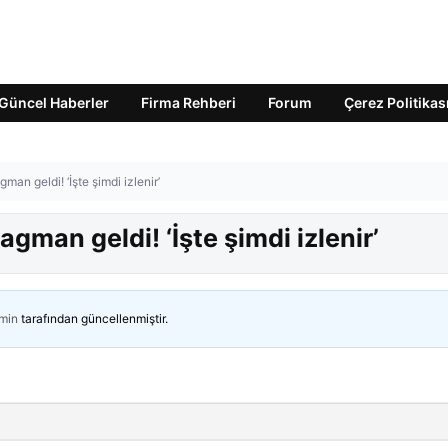
Güncel Haberler
Firma Rehberi
Forum
Çerez Politikas
an geldi! ‘İşte şimdi izlenir’
gman geldi! ‘İşte şimdi izlenir’
min
tarafından güncellenmiştir.