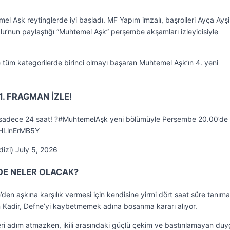
el Aşk reytinglerde iyi başladı. MF Yapım imzalı, başrolleri Ayça Ayş
lu’nun paylaştığı “Muhtemel Aşk” perşembe akşamları izleyicisiyle
e tüm kategorilerde birinci olmayı başaran Muhtemel Aşk’ın 4. yeni
. FRAGMAN İZLE!
çin sadece 24 saat! ?#MuhtemelAşk yeni bölümüyle Perşembe 20.00’d
/HLlnErMB5Y
zi) July 5, 2026
DE NELER OLACAK?
den aşkına karşılık vermesi için kendisine yirmi dört saat süre tanıma
n Kadir, Defne’yi kaybetmemek adına boşanma kararı alıyor.
eri adım atmazken, ikili arasındaki güçlü çekim ve bastırılamayan duy