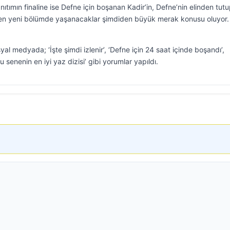
ıtımın finaline ise Defne için boşanan Kadir’in, Defne’nin elinden tut
n yeni bölümde yaşanacaklar şimdiden büyük merak konusu oluyor.
al medyada; ‘İşte şimdi izlenir’, ‘Defne için 24 saat içinde boşandı’,
u senenin en iyi yaz dizisi’ gibi yorumlar yapıldı.