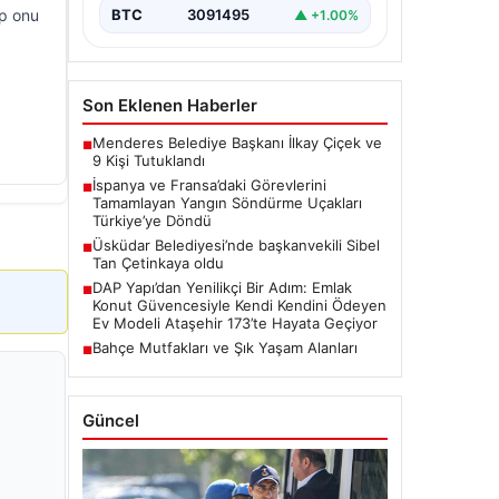
up onu
BTC
3091495
▲ +1.00%
Son Eklenen Haberler
Menderes Belediye Başkanı İlkay Çiçek ve
■
9 Kişi Tutuklandı
İspanya ve Fransa’daki Görevlerini
■
Tamamlayan Yangın Söndürme Uçakları
Türkiye’ye Döndü
Üsküdar Belediyesi’nde başkanvekili Sibel
■
Tan Çetinkaya oldu
DAP Yapı’dan Yenilikçi Bir Adım: Emlak
■
Konut Güvencesiyle Kendi Kendini Ödeyen
Ev Modeli Ataşehir 173’te Hayata Geçiyor
Bahçe Mutfakları ve Şık Yaşam Alanları
■
Güncel