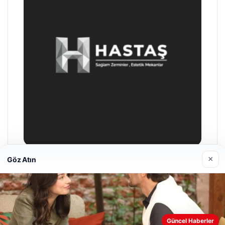
×
Göz Atın
Enes Kaplan Avukatlık Bürosu
28/04/2026
Web sitemizi nasıl kullandığınızı daha iyi anlayabilmek,
Güncel Haberler