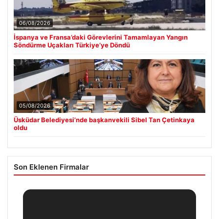
06/08/2026
İspanya ve Fransa’daki Görevlerini Tamamlayan Yangın
Söndürme Uçakları Türkiye’ye Döndü
05/08/2026
Üsküdar Belediyesi’nde başkanvekili Sibel Tan Çetinkaya
oldu
Son Eklenen Firmalar