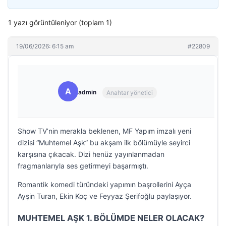
1 yazı görüntüleniyor (toplam 1)
19/06/2026: 6:15 am
#22809
A
admin
Anahtar yönetici
Show TV’nin merakla beklenen, MF Yapım imzalı yeni
dizisi “Muhtemel Aşk” bu akşam ilk bölümüyle seyirci
karşısına çıkacak. Dizi henüz yayınlanmadan
fragmanlarıyla ses getirmeyi başarmıştı.
Romantik komedi türündeki yapımın başrollerini Ayça
Ayşin Turan, Ekin Koç ve Feyyaz Şerifoğlu paylaşıyor.
MUHTEMEL AŞK 1. BÖLÜMDE NELER OLACAK?