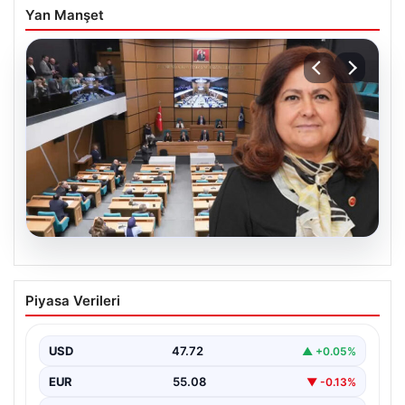
Yan Manşet
05.08.2026
Üsküdar Belediyesi’nde başkanvekili
Piyasa Verileri
Sibel Tan Çetinkaya oldu
USD
47.72
▲ +0.05%
EUR
55.08
▼ -0.13%