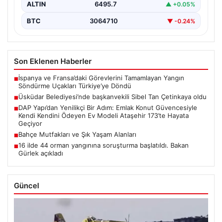
ALTIN
6495.7
▲ +0.05%
BTC
3064710
▼ -0.24%
Son Eklenen Haberler
İspanya ve Fransa’daki Görevlerini Tamamlayan Yangın
■
Söndürme Uçakları Türkiye’ye Döndü
Üsküdar Belediyesi’nde başkanvekili Sibel Tan Çetinkaya oldu
■
DAP Yapı’dan Yenilikçi Bir Adım: Emlak Konut Güvencesiyle
■
Kendi Kendini Ödeyen Ev Modeli Ataşehir 173’te Hayata
Geçiyor
Bahçe Mutfakları ve Şık Yaşam Alanları
■
16 ilde 44 orman yangınına soruşturma başlatıldı. Bakan
■
Gürlek açıkladı
Güncel