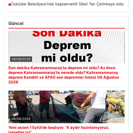
Üsküdar Belediyesi’nde başkanvekili Sibel Tan Çetinkaya oldu
■
Güncel
09/08/2026
Son dakika Kahramanmaraş’ta deprem mi oldu? Az önce
deprem Kahramanmaraş’ta nerede oldu? Kahramanmaraş
deprem Kandilli ve AFAD son depremler listesi 09 Ağustos
2026
08/08/2026
Yeni sezon 1 Eylül’de başlıyor. “4 aydır hazırlanıyoruz,
işaretler iyi”