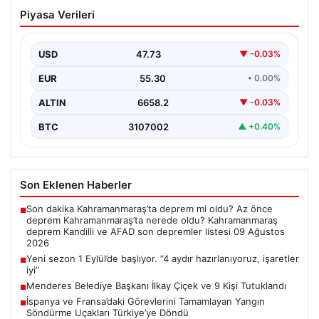
Yeni sezon 1 Eylül’de başlıyor. “4 aydır
Piyasa Verileri
hazırlanıyoruz, işaretler iyi”
USD
47.73
▼ -0.03%
EUR
55.30
• 0.00%
ALTIN
6658.2
▼ -0.03%
BTC
3107002
▲ +0.40%
Son Eklenen Haberler
Son dakika Kahramanmaraş’ta deprem mi oldu? Az önce
■
deprem Kahramanmaraş’ta nerede oldu? Kahramanmaraş
deprem Kandilli ve AFAD son depremler listesi 09 Ağustos
2026
Yeni sezon 1 Eylül’de başlıyor. “4 aydır hazırlanıyoruz, işaretler
■
iyi”
Menderes Belediye Başkanı İlkay Çiçek ve 9 Kişi Tutuklandı
■
İspanya ve Fransa’daki Görevlerini Tamamlayan Yangın
■
Söndürme Uçakları Türkiye’ye Döndü