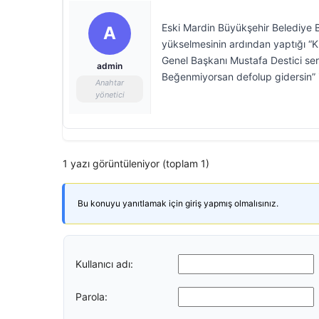
Eski Mardin Büyükşehir Belediye B
A
yükselmesinin ardından yaptığı “Kür
Genel Başkanı Mustafa Destici sert
admin
Beğenmiyorsan defolup gidersin” if
Anahtar
yönetici
1 yazı görüntüleniyor (toplam 1)
Bu konuyu yanıtlamak için giriş yapmış olmalısınız.
Kullanıcı adı:
Parola: