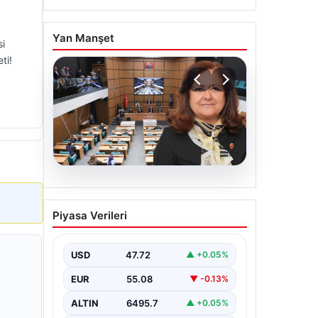
Yan Manşet
si
ti!
05.08.2026
Üsküdar Belediyesi’nde
Piyasa Verileri
başkanvekili Sibel Tan
Çetinkaya oldu
USD
47.72
▲ +0.05%
EUR
55.08
▼ -0.13%
ALTIN
6495.7
▲ +0.05%