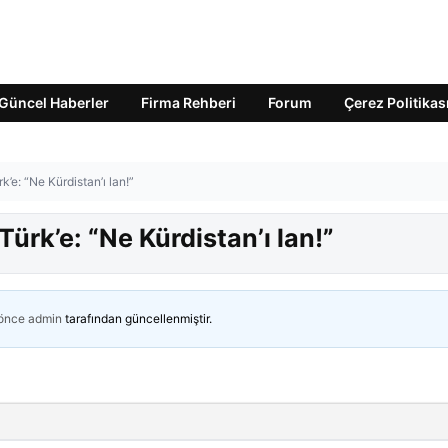
Güncel Haberler
Firma Rehberi
Forum
Çerez Politikas
’e: “Ne Kürdistan’ı lan!”
ürk’e: “Ne Kürdistan’ı lan!”
 önce
admin
tarafından güncellenmiştir.