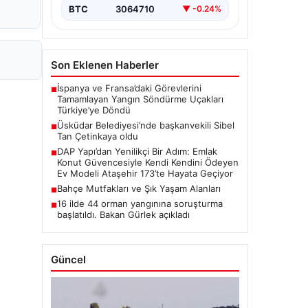
BTC
3064710
▼ -0.24%
Son Eklenen Haberler
İspanya ve Fransa’daki Görevlerini
■
Tamamlayan Yangın Söndürme Uçakları
Türkiye’ye Döndü
Üsküdar Belediyesi’nde başkanvekili Sibel
■
Tan Çetinkaya oldu
DAP Yapı’dan Yenilikçi Bir Adım: Emlak
■
Konut Güvencesiyle Kendi Kendini Ödeyen
Ev Modeli Ataşehir 173’te Hayata Geçiyor
Bahçe Mutfakları ve Şık Yaşam Alanları
■
16 ilde 44 orman yangınına soruşturma
■
başlatıldı. Bakan Gürlek açıkladı
Güncel