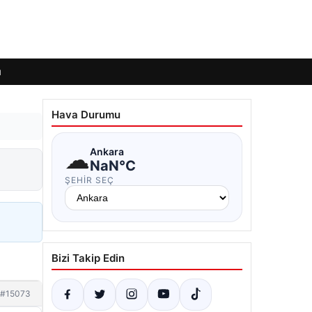
ı
Hava Durumu
☁
Ankara
NaN°C
ŞEHIR SEÇ
Bizi Takip Edin
#15073