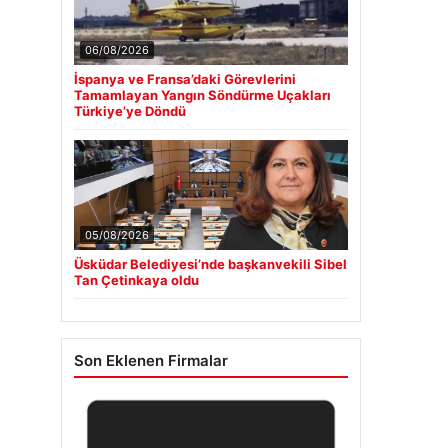
06/08/2026
İspanya ve Fransa’daki Görevlerini
Tamamlayan Yangın Söndürme Uçakları
Türkiye’ye Döndü
05/08/2026
Üsküdar Belediyesi’nde başkanvekili Sibel
Tan Çetinkaya oldu
Son Eklenen Firmalar