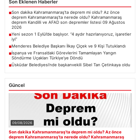
Son Eklenen Haberler
Son dakika Kahramanmaraş’ta deprem mi oldu? Az önce
■
deprem Kahramanmaraş’ta nerede oldu? Kahramanmaraş
deprem Kandilli ve AFAD son depremler listesi 09 Ağustos
2026
Yeni sezon 1 Eylül’de başlıyor. “4 aydır hazırlanıyoruz, işaretler
■
iyi”
Menderes Belediye Başkanı İlkay Çiçek ve 9 Kişi Tutuklandı
■
İspanya ve Fransa’daki Görevlerini Tamamlayan Yangın
■
Söndürme Uçakları Türkiye’ye Döndü
Üsküdar Belediyesi’nde başkanvekili Sibel Tan Çetinkaya oldu
■
Güncel
09/08/2026
Son dakika Kahramanmaraş’ta deprem mi oldu? Az önce
deprem Kahramanmaraş’ta nerede oldu? Kahramanmaraş