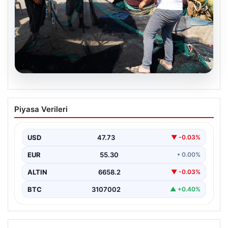
08.08.2026
Yeni sezon 1 Eylül’de başlıyor. “4 aydır
Piyasa Verileri
hazırlanıyoruz, işaretler iyi”
USD
47.73
▼ -0.03%
EUR
55.30
• 0.00%
ALTIN
6658.2
▼ -0.03%
BTC
3107002
▲ +0.40%