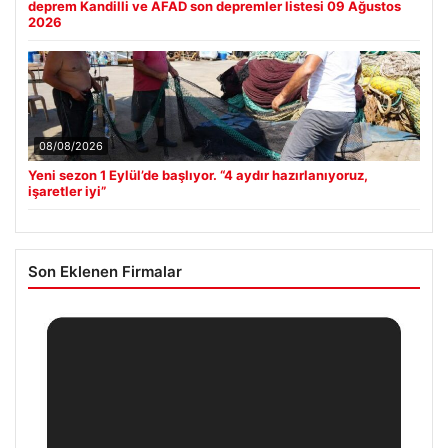
deprem Kandilli ve AFAD son depremler listesi 09 Ağustos
2026
08/08/2026
Yeni sezon 1 Eylül’de başlıyor. “4 aydır hazırlanıyoruz,
işaretler iyi”
Son Eklenen Firmalar