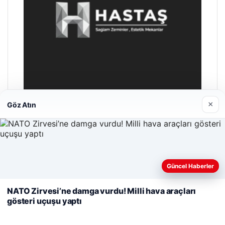
×
Göz Atın
Hastaş Beton
26/05/2026
Web sitemizi nasıl kullandığınızı daha iyi anlayabilmek,
Güncel Haberler
deneyiminizi kişiselleştirmek ve geliştirmek amacıyla çerezler
kullanıyoruz.
Çerez Politikamız
NATO Zirvesi’ne damga vurdu! Milli hava araçları
gösteri uçuşu yaptı
Reddet
Kabul Et
© 2026 Sözcü Web