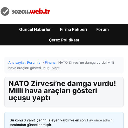
Güncel Haberler
Firma Rehberi
Forum
Çerez Politikası
Ana sayfa
›
Forumlar
›
Finans
›
NATO Zirvesi’ne damga vurdu! Milli
hava araçları gösteri uçuşu yaptı
NATO Zirvesi’ne damga vurdu!
Milli hava araçları gösteri
uçuşu yaptı
Bu konu 0 yanıt içerir, 1 izleyen vardır ve en son
1 ay önce
admin
tarafından güncellenmiştir.