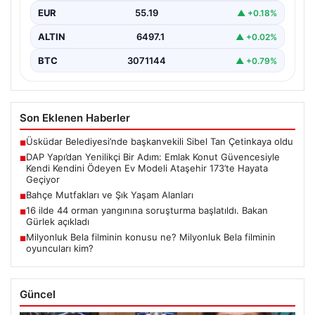
Gayrimenkul sektöründe prestijli ve yenilikçi
EUR
55.19
▲ +0.18%
projeleriyle tanınan DAP Gayrimenkul Geliştirme, dikkat
çekici bir adım…
ALTIN
6497.1
▲ +0.02%
BTC
3071144
▲ +0.79%
Son Eklenen Haberler
Üsküdar Belediyesi’nde başkanvekili Sibel Tan Çetinkaya oldu
■
DAP Yapı’dan Yenilikçi Bir Adım: Emlak Konut Güvencesiyle
■
Kendi Kendini Ödeyen Ev Modeli Ataşehir 173’te Hayata
Geçiyor
Bahçe Mutfakları ve Şık Yaşam Alanları
■
16 ilde 44 orman yangınına soruşturma başlatıldı. Bakan
■
Gürlek açıkladı
Milyonluk Bela filminin konusu ne? Milyonluk Bela filminin
■
oyuncuları kim?
Güncel