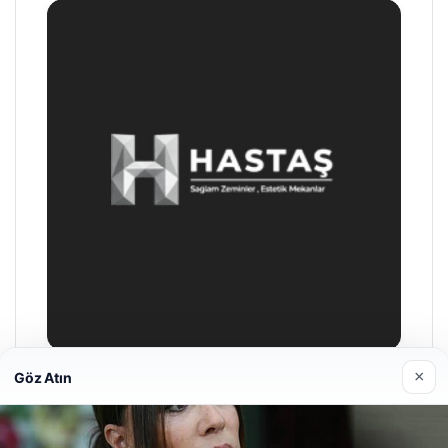
×
Göz Atın
Enes Kaplan Avukatlık Bürosu
28/04/2026