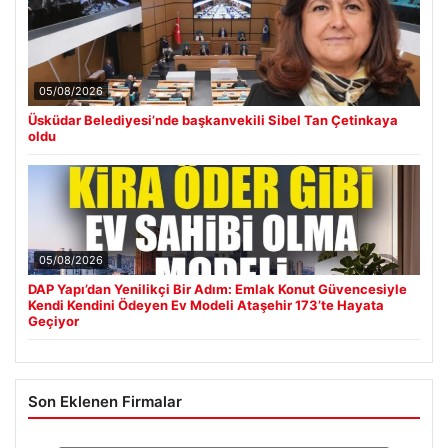
05/08/2026
Üsküdar Belediyesi’nde başkanvekili Sibel Tan Çetinkaya
oldu
05/08/2026
DAP Yapı’dan Yenilikçi Bir Adım: Emlak Konut Güvencesiyle
Kendi Kendini Ödeyen Ev Modeli Ataşehir 173’te Hayata
Geçiyor
Son Eklenen Firmalar