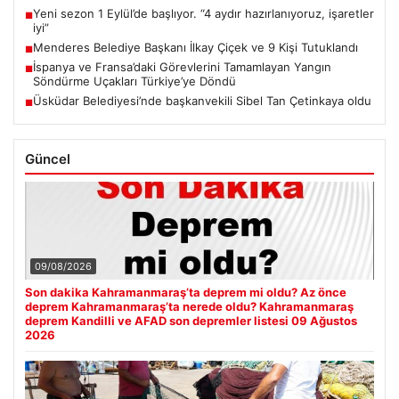
Yeni sezon 1 Eylül’de başlıyor. “4 aydır hazırlanıyoruz, işaretler
■
iyi”
Menderes Belediye Başkanı İlkay Çiçek ve 9 Kişi Tutuklandı
■
İspanya ve Fransa’daki Görevlerini Tamamlayan Yangın
■
Söndürme Uçakları Türkiye’ye Döndü
Üsküdar Belediyesi’nde başkanvekili Sibel Tan Çetinkaya oldu
■
Güncel
09/08/2026
Son dakika Kahramanmaraş’ta deprem mi oldu? Az önce
deprem Kahramanmaraş’ta nerede oldu? Kahramanmaraş
deprem Kandilli ve AFAD son depremler listesi 09 Ağustos
2026