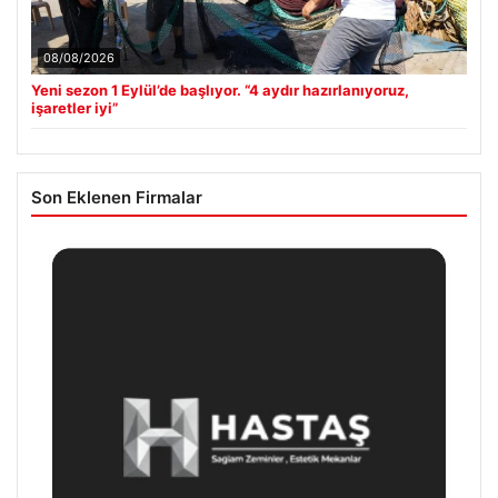
08/08/2026
Yeni sezon 1 Eylül’de başlıyor. “4 aydır hazırlanıyoruz,
işaretler iyi”
Son Eklenen Firmalar