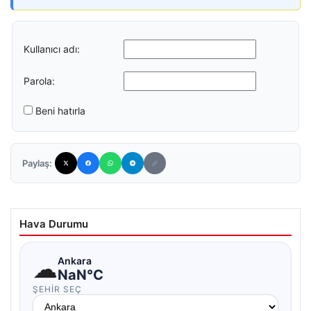
Kullanıcı adı:
Parola:
Beni hatırla
Paylaş:
Hava Durumu
☁
Ankara
NaN°C
ŞEHIR SEÇ