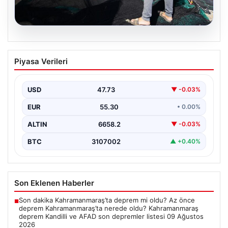
08.08.2026
Yeni sezon 1 Eylül’de başlıyor. “4 aydır
Piyasa Verileri
hazırlanıyoruz, işaretler iyi”
USD
47.73
▼ -0.03%
EUR
55.30
• 0.00%
ALTIN
6658.2
▼ -0.03%
BTC
3107002
▲ +0.40%
Son Eklenen Haberler
Son dakika Kahramanmaraş’ta deprem mi oldu? Az önce
■
deprem Kahramanmaraş’ta nerede oldu? Kahramanmaraş
deprem Kandilli ve AFAD son depremler listesi 09 Ağustos
2026