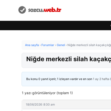
Ana sayfa
›
Forumlar
›
Genel
›
Niğde merkezli silah kaçakçılı
Niğde merkezli silah kaçakç
Bu konu 0 yanıt içerir, 1 izleyen vardır ve en son
1 ay 2 hafta
1 yazı görüntüleniyor (toplam 1)
18/06/2026: 8:30 am