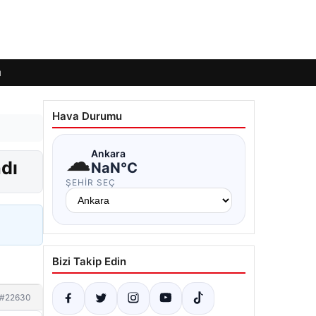
ı
Hava Durumu
☁
Ankara
dı
NaN°C
ŞEHIR SEÇ
Bizi Takip Edin
#22630