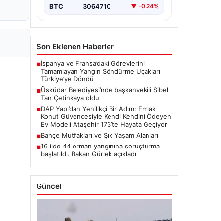
BTC
3064710
▼ -0.24%
Son Eklenen Haberler
İspanya ve Fransa’daki Görevlerini
■
Tamamlayan Yangın Söndürme Uçakları
Türkiye’ye Döndü
Üsküdar Belediyesi’nde başkanvekili Sibel
■
Tan Çetinkaya oldu
DAP Yapı’dan Yenilikçi Bir Adım: Emlak
■
Konut Güvencesiyle Kendi Kendini Ödeyen
Ev Modeli Ataşehir 173’te Hayata Geçiyor
Bahçe Mutfakları ve Şık Yaşam Alanları
■
16 ilde 44 orman yangınına soruşturma
■
başlatıldı. Bakan Gürlek açıkladı
Güncel