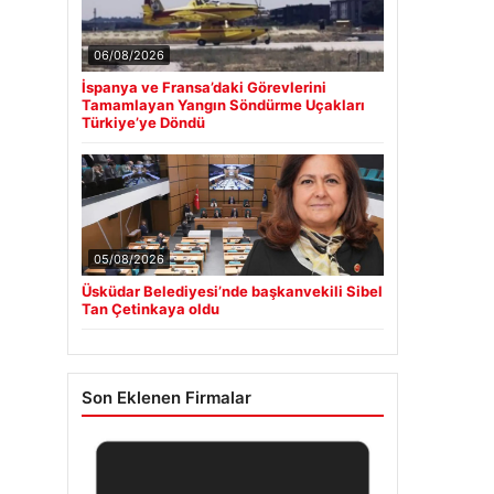
06/08/2026
İspanya ve Fransa’daki Görevlerini
Tamamlayan Yangın Söndürme Uçakları
Türkiye’ye Döndü
05/08/2026
Üsküdar Belediyesi’nde başkanvekili Sibel
Tan Çetinkaya oldu
Son Eklenen Firmalar