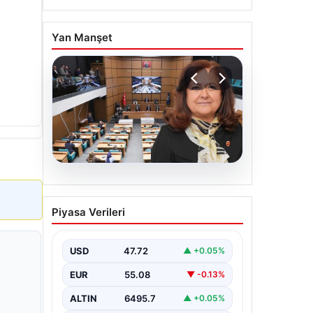
Yan Manşet
05.08.2026
Üsküdar Belediyesi’nde
Piyasa Verileri
başkanvekili Sibel Tan
Çetinkaya oldu
USD
47.72
▲ +0.05%
EUR
55.08
▼ -0.13%
ALTIN
6495.7
▲ +0.05%