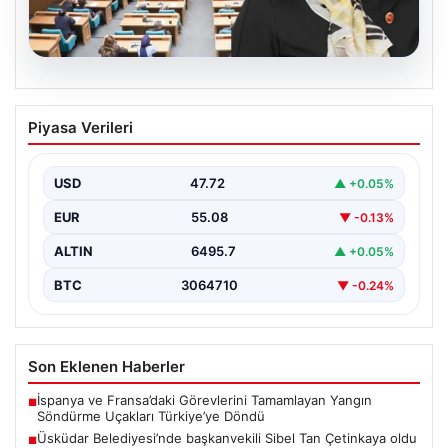
05.08.2026
Üsküdar Belediyesi’nde başkanvekili
Piyasa Verileri
Sibel Tan Çetinkaya oldu
USD
47.72
▲ +0.05%
EUR
55.08
▼ -0.13%
ALTIN
6495.7
▲ +0.05%
BTC
3064710
▼ -0.24%
Son Eklenen Haberler
İspanya ve Fransa’daki Görevlerini Tamamlayan Yangın
■
Söndürme Uçakları Türkiye’ye Döndü
Üsküdar Belediyesi’nde başkanvekili Sibel Tan Çetinkaya oldu
■