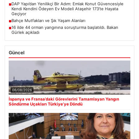
DAP Yapı’dan Yenilikçi Bir Adım: Emlak Konut Güvencesiyle
■
Kendi Kendini Ödeyen Ev Modeli Ataşehir 173’te Hayata
Geçiyor
Bahçe Mutfakları ve Şık Yaşam Alanları
■
16 ilde 44 orman yangınına soruşturma başlatıldı. Bakan
■
Gürlek açıkladı
Güncel
06/08/2026
İspanya ve Fransa’daki Görevlerini Tamamlayan Yangın
Söndürme Uçakları Türkiye’ye Döndü