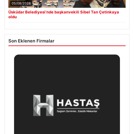
05/08/2026
Üsküdar Belediyesi’nde başkanvekili Sibel Tan Çetinkaya
oldu
Son Eklenen Firmalar