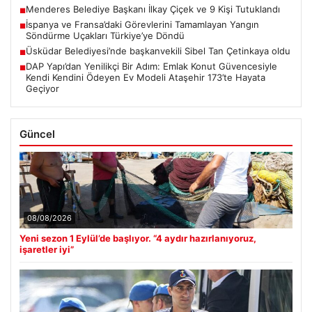
Menderes Belediye Başkanı İlkay Çiçek ve 9 Kişi Tutuklandı
■
İspanya ve Fransa’daki Görevlerini Tamamlayan Yangın
■
Söndürme Uçakları Türkiye’ye Döndü
Üsküdar Belediyesi’nde başkanvekili Sibel Tan Çetinkaya oldu
■
DAP Yapı’dan Yenilikçi Bir Adım: Emlak Konut Güvencesiyle
■
Kendi Kendini Ödeyen Ev Modeli Ataşehir 173’te Hayata
Geçiyor
Güncel
08/08/2026
Yeni sezon 1 Eylül’de başlıyor. “4 aydır hazırlanıyoruz,
işaretler iyi”