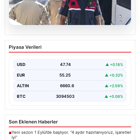
07.08.2026
Menderes Belediye Başkanı İlkay Çiçek
Piyasa Verileri
ve 9 Kişi Tutuklandı
İzmir'in Menderes ilçesinde, belediye başkanı İlkay
Çiçek'in de aralarında bulunduğu isimlere yönelik
USD
47.74
▲ +0.18%
yürütülen kapsamlı…
EUR
55.25
▲ +0.32%
ALTIN
6660.6
▲ +2.59%
BTC
3094503
▲ +0.08%
Son Eklenen Haberler
Yeni sezon 1 Eylül’de başlıyor. “4 aydır hazırlanıyoruz, işaretler
■
iyi”