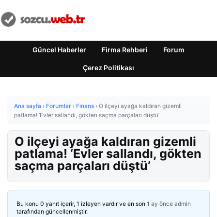
Güncel Haberler
Firma Rehberi
Forum
Çerez Politikası
Ana sayfa
›
Forumlar
›
Finans
›
O ilçeyi ayağa kaldıran gizemli
patlama! ‘Evler sallandı, gökten saçma parçaları düştü’
O ilçeyi ayağa kaldıran gizemli
patlama! ‘Evler sallandı, gökten
saçma parçaları düştü’
Bu konu 0 yanıt içerir, 1 izleyen vardır ve en son
1 ay önce
admin
tarafından güncellenmiştir.