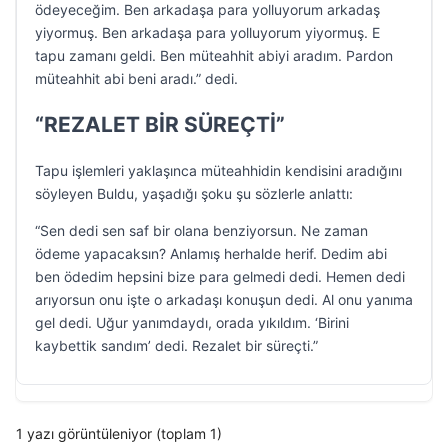
ödeyeceğim. Ben arkadaşa para yolluyorum arkadaş
yiyormuş. Ben arkadaşa para yolluyorum yiyormuş. E
tapu zamanı geldi. Ben müteahhit abiyi aradım. Pardon
müteahhit abi beni aradı.” dedi.
“REZALET BİR SÜREÇTİ”
Tapu işlemleri yaklaşınca müteahhidin kendisini aradığını
söyleyen Buldu, yaşadığı şoku şu sözlerle anlattı:
“Sen dedi sen saf bir olana benziyorsun. Ne zaman
ödeme yapacaksın? Anlamış herhalde herif. Dedim abi
ben ödedim hepsini bize para gelmedi dedi. Hemen dedi
arıyorsun onu işte o arkadaşı konuşun dedi. Al onu yanıma
gel dedi. Uğur yanımdaydı, orada yıkıldım. ‘Birini
kaybettik sandım’ dedi. Rezalet bir süreçti.”
1 yazı görüntüleniyor (toplam 1)