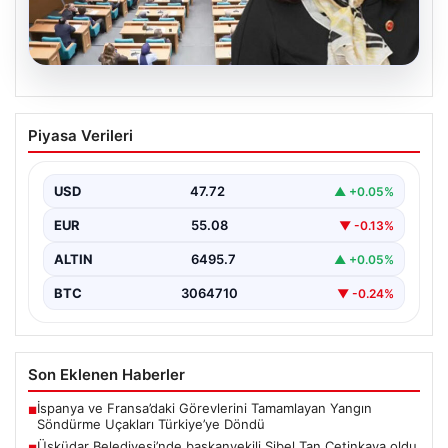
05.08.2026
Üsküdar Belediyesi’nde başkanvekili
Piyasa Verileri
Sibel Tan Çetinkaya oldu
USD
47.72
▲ +0.05%
EUR
55.08
▼ -0.13%
ALTIN
6495.7
▲ +0.05%
BTC
3064710
▼ -0.24%
Son Eklenen Haberler
İspanya ve Fransa’daki Görevlerini Tamamlayan Yangın
■
Söndürme Uçakları Türkiye’ye Döndü
Üsküdar Belediyesi’nde başkanvekili Sibel Tan Çetinkaya oldu