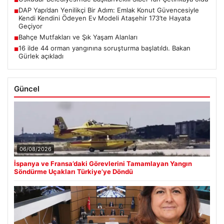
■
DAP Yapı’dan Yenilikçi Bir Adım: Emlak Konut Güvencesiyle
■
Kendi Kendini Ödeyen Ev Modeli Ataşehir 173’te Hayata
Geçiyor
Bahçe Mutfakları ve Şık Yaşam Alanları
■
16 ilde 44 orman yangınına soruşturma başlatıldı. Bakan
■
Gürlek açıkladı
Güncel
06/08/2026
İspanya ve Fransa’daki Görevlerini Tamamlayan Yangın
Söndürme Uçakları Türkiye’ye Döndü