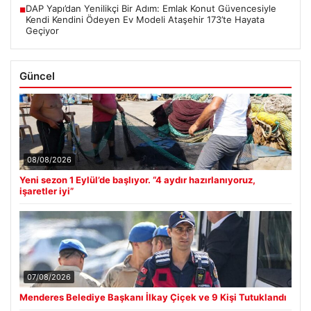
DAP Yapı’dan Yenilikçi Bir Adım: Emlak Konut Güvencesiyle
■
Kendi Kendini Ödeyen Ev Modeli Ataşehir 173’te Hayata
Geçiyor
Güncel
08/08/2026
Yeni sezon 1 Eylül’de başlıyor. “4 aydır hazırlanıyoruz,
işaretler iyi”
07/08/2026
Menderes Belediye Başkanı İlkay Çiçek ve 9 Kişi Tutuklandı