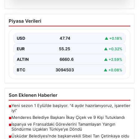
07.08.2026
Menderes Belediye Başkanı İlkay Çiçek
Piyasa Verileri
ve 9 Kişi Tutuklandı
İzmir'in Menderes ilçesinde, belediye başkanı İlkay
Çiçek'in de aralarında bulunduğu isimlere yönelik
USD
47.74
▲ +0.18%
yürütülen kapsamlı…
EUR
55.25
▲ +0.32%
ALTIN
6660.6
▲ +2.59%
BTC
3094503
▲ +0.08%
Son Eklenen Haberler
Yeni sezon 1 Eylül’de başlıyor. “4 aydır hazırlanıyoruz, işaretler
■
iyi”
Menderes Belediye Başkanı İlkay Çiçek ve 9 Kişi Tutuklandı
■
İspanya ve Fransa’daki Görevlerini Tamamlayan Yangın
■
Söndürme Uçakları Türkiye’ye Döndü
Üsküdar Belediyesi’nde başkanvekili Sibel Tan Çetinkaya oldu
■