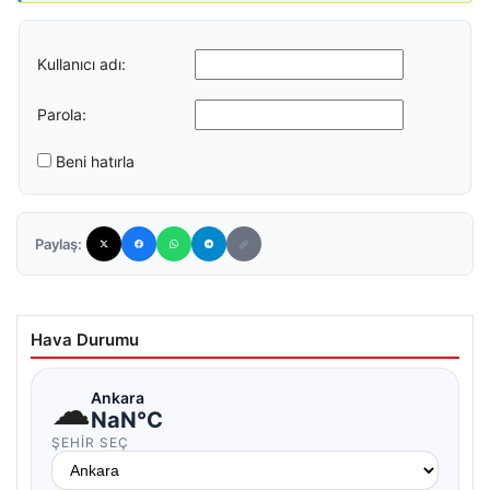
Kullanıcı adı:
Parola:
Beni hatırla
Paylaş:
Hava Durumu
☁
Ankara
NaN°C
ŞEHIR SEÇ