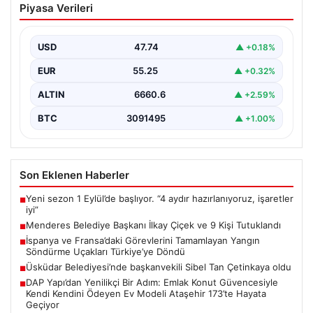
Piyasa Verileri
ve 9 Kişi Tutuklandı
İzmir'in Menderes ilçesinde, belediye başkanı İlkay
Çiçek'in de aralarında bulunduğu isimlere yönelik
USD
47.74
▲ +0.18%
yürütülen kapsamlı…
EUR
55.25
▲ +0.32%
ALTIN
6660.6
▲ +2.59%
BTC
3091495
▲ +1.00%
Son Eklenen Haberler
Yeni sezon 1 Eylül’de başlıyor. “4 aydır hazırlanıyoruz, işaretler
■
iyi”
Menderes Belediye Başkanı İlkay Çiçek ve 9 Kişi Tutuklandı
■
İspanya ve Fransa’daki Görevlerini Tamamlayan Yangın
■
Söndürme Uçakları Türkiye’ye Döndü
Üsküdar Belediyesi’nde başkanvekili Sibel Tan Çetinkaya oldu
■
DAP Yapı’dan Yenilikçi Bir Adım: Emlak Konut Güvencesiyle
■
Kendi Kendini Ödeyen Ev Modeli Ataşehir 173’te Hayata
Geçiyor