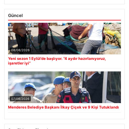
Güncel
08/08/2026
Yeni sezon 1 Eylül’de başlıyor. “4 aydır hazırlanıyoruz,
işaretler iyi”
07/08/2026
Menderes Belediye Başkanı İlkay Çiçek ve 9 Kişi Tutuklandı