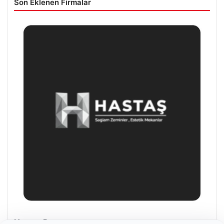
Son Eklenen Firmalar
Enes Kaplan Avukatlık Bürosu