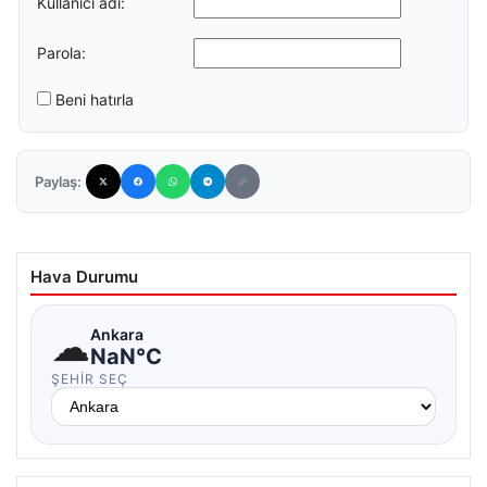
Kullanıcı adı:
Parola:
Beni hatırla
Paylaş:
Hava Durumu
☁
Ankara
NaN°C
ŞEHIR SEÇ