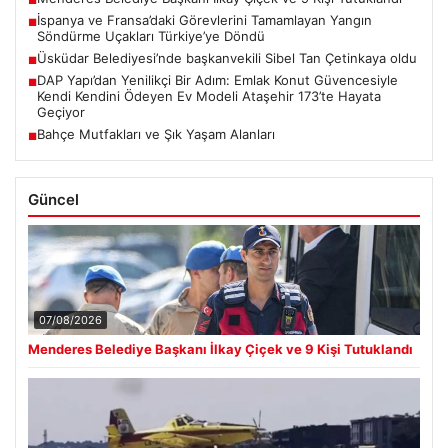
■
İspanya ve Fransa’daki Görevlerini Tamamlayan Yangın
■
Söndürme Uçakları Türkiye’ye Döndü
Üsküdar Belediyesi’nde başkanvekili Sibel Tan Çetinkaya oldu
■
DAP Yapı’dan Yenilikçi Bir Adım: Emlak Konut Güvencesiyle
■
Kendi Kendini Ödeyen Ev Modeli Ataşehir 173’te Hayata
Geçiyor
Bahçe Mutfakları ve Şık Yaşam Alanları
■
Güncel
07/08/2026
Menderes Belediye Başkanı İlkay Çiçek ve 9 Kişi Tutuklandı