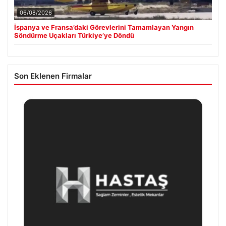
06/08/2026
İspanya ve Fransa’daki Görevlerini Tamamlayan Yangın
Söndürme Uçakları Türkiye’ye Döndü
Son Eklenen Firmalar