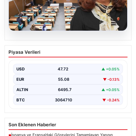
05.08.2026
Üsküdar Belediyesi’nde başkanvekili
Piyasa Verileri
Sibel Tan Çetinkaya oldu
USD
47.72
▲ +0.05%
EUR
55.08
▼ -0.13%
ALTIN
6495.7
▲ +0.05%
BTC
3064710
▼ -0.24%
Son Eklenen Haberler
İspanya ve Fransa’daki Görevlerini Tamamlayan Yangın
■