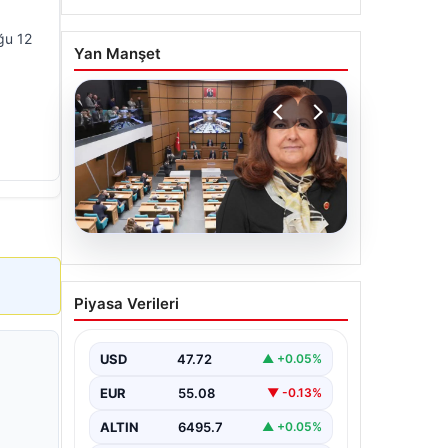
ğu 12
Yan Manşet
05.08.2026
Üsküdar Belediyesi’nde
Piyasa Verileri
başkanvekili Sibel Tan
Çetinkaya oldu
USD
47.72
▲ +0.05%
EUR
55.08
▼ -0.13%
ALTIN
6495.7
▲ +0.05%