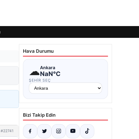
ı
Hava Durumu
☁
Ankara
NaN°C
ŞEHIR SEÇ
Bizi Takip Edin
#22741