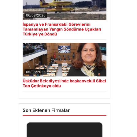
06/08/2026
İspanya ve Fransa’daki Görevlerini
Tamamlayan Yangın Söndürme Uçakları
Türkiye’ye Döndü
05/08/2026
Üsküdar Belediyesi’nde başkanvekili Sibel
Tan Çetinkaya oldu
Son Eklenen Firmalar