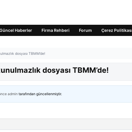
Güncel Haberler
Firma Rehberi
Forum
Çerez Politikas
nulmazlık dosyası TBMM’de!
okunulmazlık dosyası TBMM’de!
 önce
admin
tarafından güncellenmiştir.