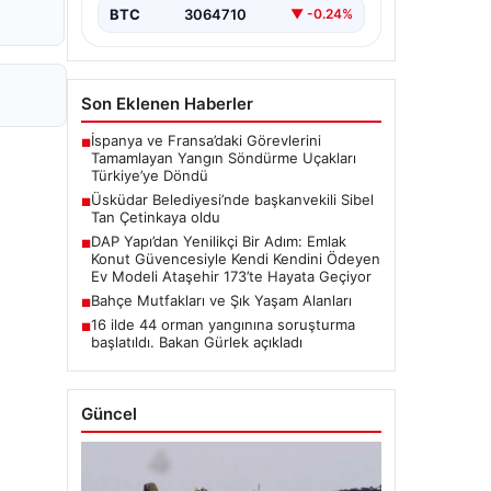
BTC
3064710
▼ -0.24%
Son Eklenen Haberler
İspanya ve Fransa’daki Görevlerini
■
Tamamlayan Yangın Söndürme Uçakları
Türkiye’ye Döndü
Üsküdar Belediyesi’nde başkanvekili Sibel
■
Tan Çetinkaya oldu
DAP Yapı’dan Yenilikçi Bir Adım: Emlak
■
Konut Güvencesiyle Kendi Kendini Ödeyen
Ev Modeli Ataşehir 173’te Hayata Geçiyor
Bahçe Mutfakları ve Şık Yaşam Alanları
■
16 ilde 44 orman yangınına soruşturma
■
başlatıldı. Bakan Gürlek açıkladı
Güncel