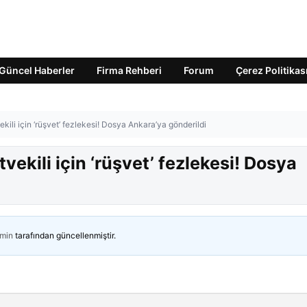
Güncel Haberler
Firma Rehberi
Forum
Çerez Politikas
kili için ‘rüşvet’ fezlekesi! Dosya Ankara’ya gönderildi
vekili için ‘rüşvet’ fezlekesi! Dosya
min
tarafından güncellenmiştir.