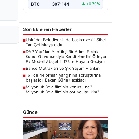
yenilikçi projeleriyle tanınan DAP
BTC
3071144
▲ +0.79%
Gayrimenkul Geliştirme, dikkat çekici
bir adım…
Son Eklenen Haberler
Üsküdar Belediyesi’nde başkanvekili Sibel
■
Tan Çetinkaya oldu
DAP Yapı’dan Yenilikçi Bir Adım: Emlak
■
Konut Güvencesiyle Kendi Kendini Ödeyen
Ev Modeli Ataşehir 173’te Hayata Geçiyor
Bahçe Mutfakları ve Şık Yaşam Alanları
■
16 ilde 44 orman yangınına soruşturma
■
başlatıldı. Bakan Gürlek açıkladı
Milyonluk Bela filminin konusu ne?
■
Milyonluk Bela filminin oyuncuları kim?
Güncel