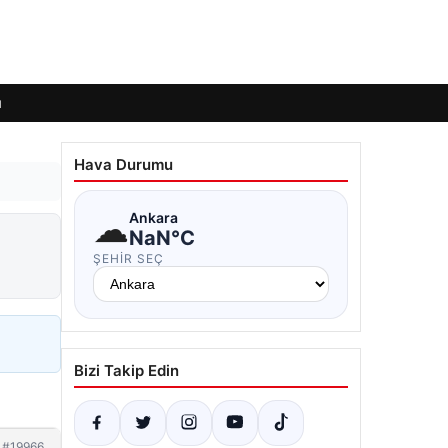
ı
Hava Durumu
☁
Ankara
NaN°C
ŞEHIR SEÇ
Bizi Takip Edin
#19966