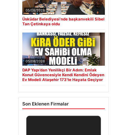
05/08/2026
Üsküdar Belediyesi’nde başkanvekili Sibel
Tan Çetinkaya oldu
05/08/2026
DAP Yapı’dan Yenilikçi Bir Adım: Emlak
Konut Güvencesiyle Kendi Kendini Ödeyen
Ev Modeli Ataşehir 173’te Hayata Geçiyor
Son Eklenen Firmalar