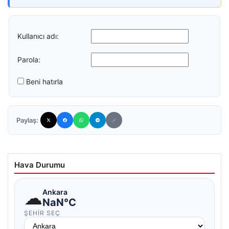
Kullanıcı adı:
Parola:
Beni hatırla
Paylaş:
Hava Durumu
☁
Ankara
NaN°C
ŞEHIR SEÇ