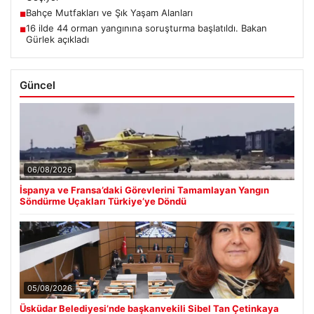
Bahçe Mutfakları ve Şık Yaşam Alanları
■
16 ilde 44 orman yangınına soruşturma başlatıldı. Bakan
■
Gürlek açıkladı
Güncel
06/08/2026
İspanya ve Fransa’daki Görevlerini Tamamlayan Yangın
Söndürme Uçakları Türkiye’ye Döndü
05/08/2026
Üsküdar Belediyesi’nde başkanvekili Sibel Tan Çetinkaya