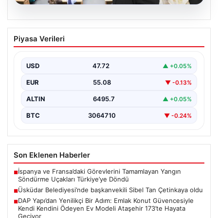
05.08.2026
Üsküdar Belediyesi’nde başkanvekili
Piyasa Verileri
Sibel Tan Çetinkaya oldu
USD
47.72
▲ +0.05%
EUR
55.08
▼ -0.13%
ALTIN
6495.7
▲ +0.05%
BTC
3064710
▼ -0.24%
Son Eklenen Haberler
İspanya ve Fransa’daki Görevlerini Tamamlayan Yangın
■
Söndürme Uçakları Türkiye’ye Döndü
Üsküdar Belediyesi’nde başkanvekili Sibel Tan Çetinkaya oldu
■
DAP Yapı’dan Yenilikçi Bir Adım: Emlak Konut Güvencesiyle
■
Kendi Kendini Ödeyen Ev Modeli Ataşehir 173’te Hayata
Geçiyor