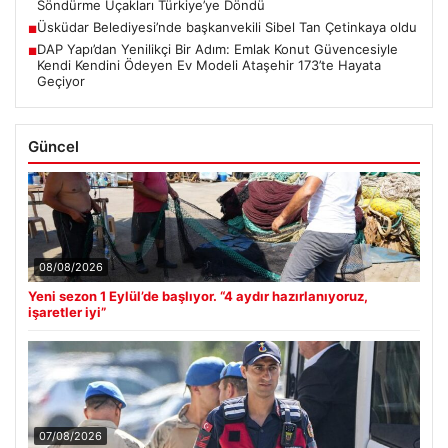
Söndürme Uçakları Türkiye’ye Döndü
Üsküdar Belediyesi’nde başkanvekili Sibel Tan Çetinkaya oldu
■
DAP Yapı’dan Yenilikçi Bir Adım: Emlak Konut Güvencesiyle
■
Kendi Kendini Ödeyen Ev Modeli Ataşehir 173’te Hayata
Geçiyor
Güncel
08/08/2026
Yeni sezon 1 Eylül’de başlıyor. “4 aydır hazırlanıyoruz,
işaretler iyi”
07/08/2026