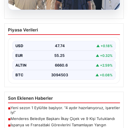
07.08.2026
Menderes Belediye Başkanı İlkay Çiçek
Piyasa Verileri
ve 9 Kişi Tutuklandı
İzmir'in Menderes ilçesinde, belediye başkanı İlkay
Çiçek'in de aralarında bulunduğu isimlere yönelik
USD
47.74
▲ +0.18%
yürütülen kapsamlı…
EUR
55.25
▲ +0.32%
ALTIN
6660.6
▲ +2.59%
BTC
3094503
▲ +0.08%
Son Eklenen Haberler
Yeni sezon 1 Eylül’de başlıyor. “4 aydır hazırlanıyoruz, işaretler
■
iyi”
Menderes Belediye Başkanı İlkay Çiçek ve 9 Kişi Tutuklandı
■
İspanya ve Fransa’daki Görevlerini Tamamlayan Yangın
■