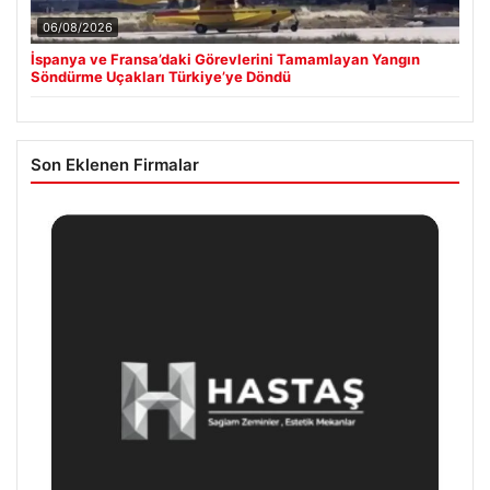
06/08/2026
İspanya ve Fransa’daki Görevlerini Tamamlayan Yangın
Söndürme Uçakları Türkiye’ye Döndü
Son Eklenen Firmalar