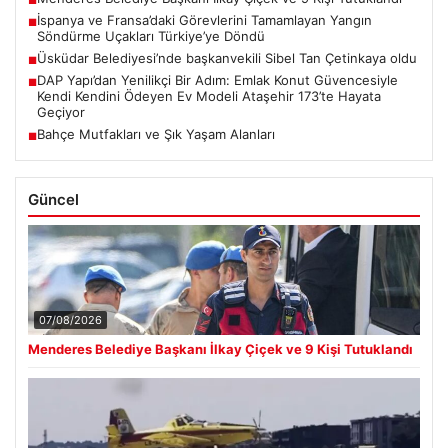
■
İspanya ve Fransa’daki Görevlerini Tamamlayan Yangın
■
Söndürme Uçakları Türkiye’ye Döndü
Üsküdar Belediyesi’nde başkanvekili Sibel Tan Çetinkaya oldu
■
DAP Yapı’dan Yenilikçi Bir Adım: Emlak Konut Güvencesiyle
■
Kendi Kendini Ödeyen Ev Modeli Ataşehir 173’te Hayata
Geçiyor
Bahçe Mutfakları ve Şık Yaşam Alanları
■
Güncel
07/08/2026
Menderes Belediye Başkanı İlkay Çiçek ve 9 Kişi Tutuklandı