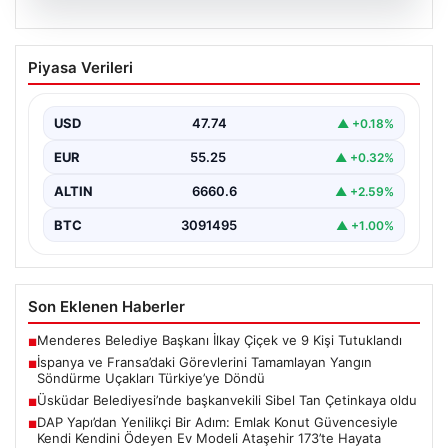
06.08.2026
İspanya ve Fransa’daki Görevlerini
Piyasa Verileri
Tamamlayan Yangın Söndürme Uçakları
Türkiye’ye Döndü
USD
47.74
▲ +0.18%
Orman Genel Müdürlüğü tarafından yapılan açıklamada,
yaz aylarında İspanya ve Fransa’da meydana gelen
EUR
55.25
▲ +0.32%
büyük…
ALTIN
6660.6
▲ +2.59%
BTC
3091495
▲ +1.00%
Son Eklenen Haberler
Menderes Belediye Başkanı İlkay Çiçek ve 9 Kişi Tutuklandı
■
İspanya ve Fransa’daki Görevlerini Tamamlayan Yangın
■
Söndürme Uçakları Türkiye’ye Döndü
Üsküdar Belediyesi’nde başkanvekili Sibel Tan Çetinkaya oldu
■
DAP Yapı’dan Yenilikçi Bir Adım: Emlak Konut Güvencesiyle
■
Kendi Kendini Ödeyen Ev Modeli Ataşehir 173’te Hayata