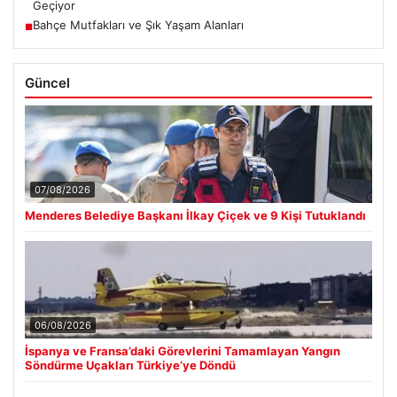
Geçiyor
Bahçe Mutfakları ve Şık Yaşam Alanları
■
Güncel
07/08/2026
Menderes Belediye Başkanı İlkay Çiçek ve 9 Kişi Tutuklandı
06/08/2026
İspanya ve Fransa’daki Görevlerini Tamamlayan Yangın
Söndürme Uçakları Türkiye’ye Döndü