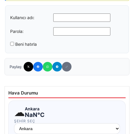
Kullanıcı adı:
Parola:
Beni hatırla
Paylaş:
Hava Durumu
☁
Ankara
NaN°C
ŞEHIR SEÇ