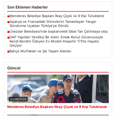
Son Eklenen Haberler
Menderes Belediye Başkanı İlkay Çiçek ve 9 Kişi Tutuklandı
■
İspanya ve Fransa’daki Görevlerini Tamamlayan Yangın
■
Söndürme Uçakları Türkiye’ye Döndü
Üsküdar Belediyesi’nde başkanvekili Sibel Tan Çetinkaya oldu
■
DAP Yapı’dan Yenilikçi Bir Adım: Emlak Konut Güvencesiyle
■
Kendi Kendini Ödeyen Ev Modeli Ataşehir 173’te Hayata
Geçiyor
Bahçe Mutfakları ve Şık Yaşam Alanları
■
Güncel
07/08/2026
Menderes Belediye Başkanı İlkay Çiçek ve 9 Kişi Tutuklandı