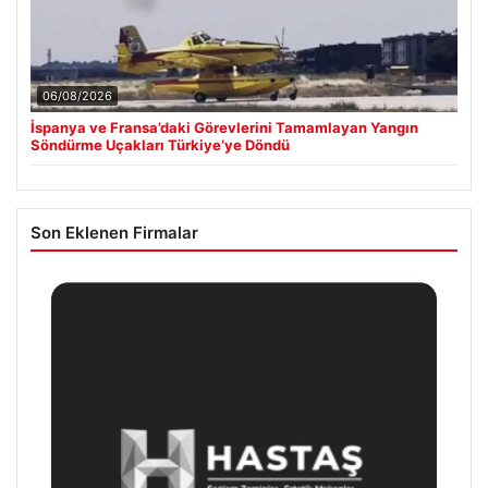
06/08/2026
İspanya ve Fransa’daki Görevlerini Tamamlayan Yangın
Söndürme Uçakları Türkiye’ye Döndü
Son Eklenen Firmalar