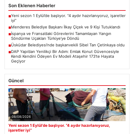
Son Eklenen Haberler
Yeni sezon 1 Eylül’de başlıyor. “4 aydır hazırlanıyoruz, işaretler
■
iyi”
Menderes Belediye Başkanı İlkay Çiçek ve 9 Kişi Tutuklandı
■
İspanya ve Fransa’daki Görevlerini Tamamlayan Yangın
■
Söndürme Uçakları Türkiye’ye Döndü
Üsküdar Belediyesi’nde başkanvekili Sibel Tan Çetinkaya oldu
■
DAP Yapı’dan Yenilikçi Bir Adım: Emlak Konut Güvencesiyle
■
Kendi Kendini Ödeyen Ev Modeli Ataşehir 173’te Hayata
Geçiyor
Güncel
08/08/2026
Yeni sezon 1 Eylül’de başlıyor. “4 aydır hazırlanıyoruz,
işaretler iyi”