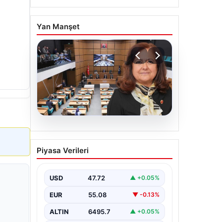
Yan Manşet
05.08.2026
Üsküdar Belediyesi’nde
Piyasa Verileri
başkanvekili Sibel Tan
Çetinkaya oldu
USD
47.72
▲ +0.05%
EUR
55.08
▼ -0.13%
ALTIN
6495.7
▲ +0.05%