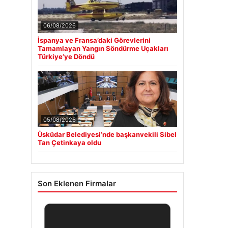
06/08/2026
İspanya ve Fransa’daki Görevlerini
Tamamlayan Yangın Söndürme Uçakları
Türkiye’ye Döndü
05/08/2026
Üsküdar Belediyesi’nde başkanvekili Sibel
Tan Çetinkaya oldu
Son Eklenen Firmalar