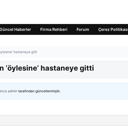
Güncel Haberler
Firma Rehberi
Forum
Çerez Politikas
öylesine’ hastaneye gitti
n ‘öylesine’ hastaneye gitti
 önce
admin
tarafından güncellenmiştir.