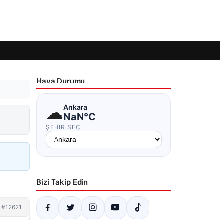
ı
Hava Durumu
☁
Ankara
NaN°C
ŞEHIR SEÇ
Bizi Takip Edin
#12621