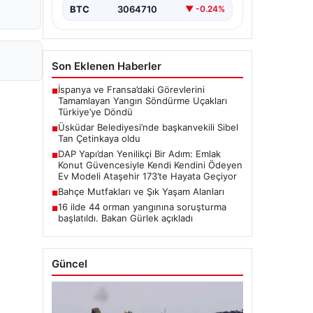
BTC
3064710
▼ -0.24%
Son Eklenen Haberler
İspanya ve Fransa’daki Görevlerini
■
Tamamlayan Yangın Söndürme Uçakları
Türkiye’ye Döndü
Üsküdar Belediyesi’nde başkanvekili Sibel
■
Tan Çetinkaya oldu
DAP Yapı’dan Yenilikçi Bir Adım: Emlak
■
Konut Güvencesiyle Kendi Kendini Ödeyen
Ev Modeli Ataşehir 173’te Hayata Geçiyor
Bahçe Mutfakları ve Şık Yaşam Alanları
■
16 ilde 44 orman yangınına soruşturma
■
başlatıldı. Bakan Gürlek açıkladı
Güncel