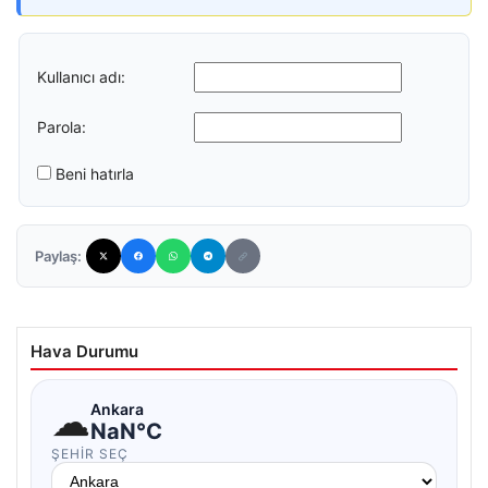
Kullanıcı adı:
Parola:
Beni hatırla
Paylaş:
Hava Durumu
☁
Ankara
NaN°C
ŞEHIR SEÇ