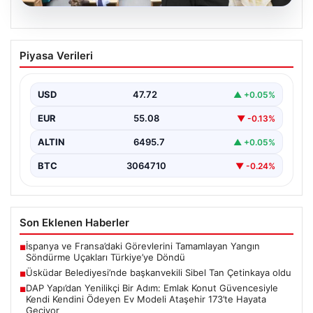
05.08.2026
Üsküdar Belediyesi’nde başkanvekili
Piyasa Verileri
Sibel Tan Çetinkaya oldu
USD
47.72
▲ +0.05%
EUR
55.08
▼ -0.13%
ALTIN
6495.7
▲ +0.05%
BTC
3064710
▼ -0.24%
Son Eklenen Haberler
İspanya ve Fransa’daki Görevlerini Tamamlayan Yangın
■
Söndürme Uçakları Türkiye’ye Döndü
Üsküdar Belediyesi’nde başkanvekili Sibel Tan Çetinkaya oldu
■
DAP Yapı’dan Yenilikçi Bir Adım: Emlak Konut Güvencesiyle
■
Kendi Kendini Ödeyen Ev Modeli Ataşehir 173’te Hayata
Geçiyor