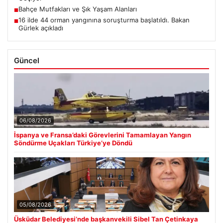
Bahçe Mutfakları ve Şık Yaşam Alanları
■
16 ilde 44 orman yangınına soruşturma başlatıldı. Bakan
■
Gürlek açıkladı
Güncel
06/08/2026
İspanya ve Fransa’daki Görevlerini Tamamlayan Yangın
Söndürme Uçakları Türkiye’ye Döndü
05/08/2026
Üsküdar Belediyesi’nde başkanvekili Sibel Tan Çetinkaya