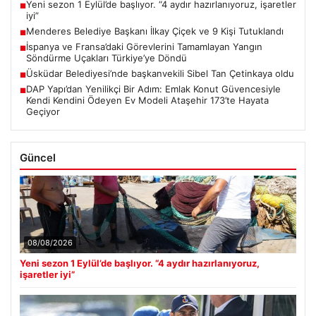
Yeni sezon 1 Eylül’de başlıyor. “4 aydır hazırlanıyoruz, işaretler
■
iyi”
Menderes Belediye Başkanı İlkay Çiçek ve 9 Kişi Tutuklandı
■
İspanya ve Fransa’daki Görevlerini Tamamlayan Yangın
■
Söndürme Uçakları Türkiye’ye Döndü
Üsküdar Belediyesi’nde başkanvekili Sibel Tan Çetinkaya oldu
■
DAP Yapı’dan Yenilikçi Bir Adım: Emlak Konut Güvencesiyle
■
Kendi Kendini Ödeyen Ev Modeli Ataşehir 173’te Hayata
Geçiyor
Güncel
08/08/2026
Yeni sezon 1 Eylül’de başlıyor. “4 aydır hazırlanıyoruz,
işaretler iyi”