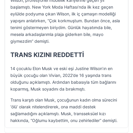
Wilson, profesyonel modellik kariyerine geçen yıl
başlamıştı. New York Moda Haftası’nda ilk kez geçen
eylülde podyuma çıkan Wilson, ilk iç çamaşırı modelliği
yapışını anlatırken, “Çok korkmuştum. Bundan önce, asla
tenimi göstermeyen biriydim. Günlük hayatımda bile,
mesela arkadaşlarımla plaja giderken bile, mayo
giymezdim” demişti.
TRANS KIZINI REDDETTİ
14 çocuklu Elon Musk ve eski eşi Justine Wilson’ın en
büyük çocuğu olan Vivian, 2022’de 16 yaşında trans
olduğunu açıklamıştı. Ardından babasıyla tüm bağlarını
koparmış, Musk soyadını da bırakmıştı.
Trans karşıtı olan Musk, çocuğunun kadın olma sürecini
‘ölü’ olarak nitelendirerek, ona maddi destek
sağlamadığını açıklamıştı. Musk, transseksüel kızı
hakkında, “Oğlumu kaybettim, onu zehirlediler” demişti.