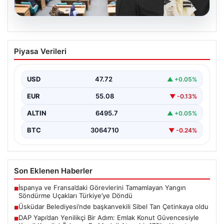
05.08.2026
Üsküdar Belediyesi’nde başkanvekili
Piyasa Verileri
Sibel Tan Çetinkaya oldu
USD
47.72
▲ +0.05%
EUR
55.08
▼ -0.13%
ALTIN
6495.7
▲ +0.05%
BTC
3064710
▼ -0.24%
Son Eklenen Haberler
İspanya ve Fransa’daki Görevlerini Tamamlayan Yangın
■
Söndürme Uçakları Türkiye’ye Döndü
Üsküdar Belediyesi’nde başkanvekili Sibel Tan Çetinkaya oldu
■
DAP Yapı’dan Yenilikçi Bir Adım: Emlak Konut Güvencesiyle
■