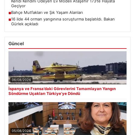
Kendi Kendini Ödeyen Ev Modeli Ataşehir 173’te Hayata
Geçiyor
Bahçe Mutfakları ve Şık Yaşam Alanları
■
16 ilde 44 orman yangınına soruşturma başlatıldı. Bakan
■
Gürlek açıkladı
Güncel
06/08/2026
İspanya ve Fransa’daki Görevlerini Tamamlayan Yangın
Söndürme Uçakları Türkiye’ye Döndü
05/08/2026