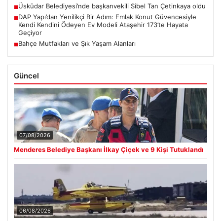
Üsküdar Belediyesi’nde başkanvekili Sibel Tan Çetinkaya oldu
■
DAP Yapı’dan Yenilikçi Bir Adım: Emlak Konut Güvencesiyle
■
Kendi Kendini Ödeyen Ev Modeli Ataşehir 173’te Hayata
Geçiyor
Bahçe Mutfakları ve Şık Yaşam Alanları
■
Güncel
07/08/2026
Menderes Belediye Başkanı İlkay Çiçek ve 9 Kişi Tutuklandı
06/08/2026