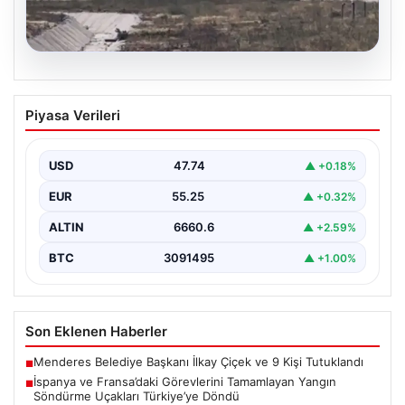
06.08.2026
İspanya ve Fransa’daki Görevlerini
Piyasa Verileri
Tamamlayan Yangın Söndürme Uçakları
Türkiye’ye Döndü
USD
47.74
▲ +0.18%
Orman Genel Müdürlüğü tarafından yapılan açıklamada,
yaz aylarında İspanya ve Fransa’da meydana gelen
EUR
55.25
▲ +0.32%
büyük…
ALTIN
6660.6
▲ +2.59%
BTC
3091495
▲ +1.00%
Son Eklenen Haberler
Menderes Belediye Başkanı İlkay Çiçek ve 9 Kişi Tutuklandı
■
İspanya ve Fransa’daki Görevlerini Tamamlayan Yangın
■
Söndürme Uçakları Türkiye’ye Döndü