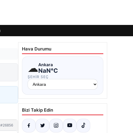
ı
Hava Durumu
☁
Ankara
NaN°C
ŞEHIR SEÇ
Bizi Takip Edin
#26856