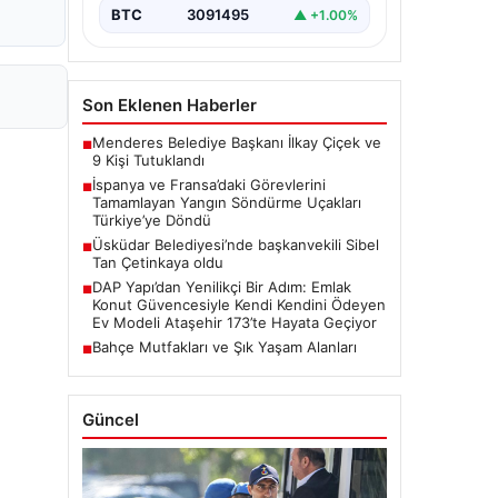
BTC
3091495
▲ +1.00%
Son Eklenen Haberler
Menderes Belediye Başkanı İlkay Çiçek ve
■
9 Kişi Tutuklandı
İspanya ve Fransa’daki Görevlerini
■
Tamamlayan Yangın Söndürme Uçakları
Türkiye’ye Döndü
Üsküdar Belediyesi’nde başkanvekili Sibel
■
Tan Çetinkaya oldu
DAP Yapı’dan Yenilikçi Bir Adım: Emlak
■
Konut Güvencesiyle Kendi Kendini Ödeyen
Ev Modeli Ataşehir 173’te Hayata Geçiyor
Bahçe Mutfakları ve Şık Yaşam Alanları
■
Güncel