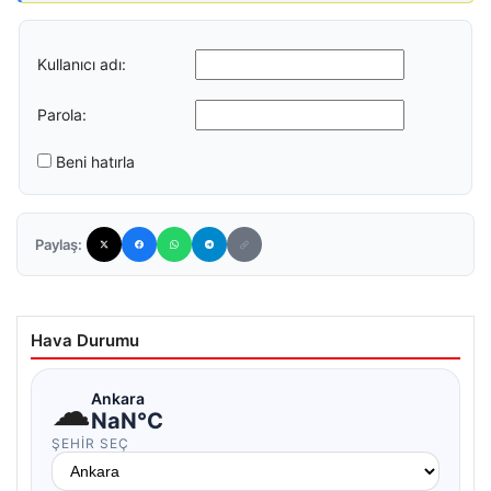
Kullanıcı adı:
Parola:
Beni hatırla
Paylaş:
Hava Durumu
☁
Ankara
NaN°C
ŞEHIR SEÇ