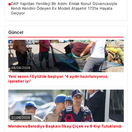
DAP Yapı’dan Yenilikçi Bir Adım: Emlak Konut Güvencesiyle
■
Kendi Kendini Ödeyen Ev Modeli Ataşehir 173’te Hayata
Geçiyor
Güncel
08/08/2026
Yeni sezon 1 Eylül’de başlıyor. “4 aydır hazırlanıyoruz,
işaretler iyi”
07/08/2026
Menderes Belediye Başkanı İlkay Çiçek ve 9 Kişi Tutuklandı