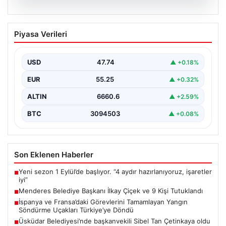
07.08.2026
Menderes Belediye Başkanı İlkay Çiçek
Piyasa Verileri
ve 9 Kişi Tutuklandı
İzmir'in Menderes ilçesinde, belediye başkanı İlkay
Çiçek'in de aralarında bulunduğu isimlere yönelik
USD
47.74
▲ +0.18%
yürütülen kapsamlı…
EUR
55.25
▲ +0.32%
ALTIN
6660.6
▲ +2.59%
BTC
3094503
▲ +0.08%
Son Eklenen Haberler
Yeni sezon 1 Eylül’de başlıyor. “4 aydır hazırlanıyoruz, işaretler
■
iyi”
Menderes Belediye Başkanı İlkay Çiçek ve 9 Kişi Tutuklandı
■
İspanya ve Fransa’daki Görevlerini Tamamlayan Yangın
■
Söndürme Uçakları Türkiye’ye Döndü
Üsküdar Belediyesi’nde başkanvekili Sibel Tan Çetinkaya oldu
■