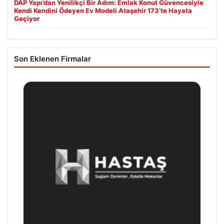
DAP Yapı’dan Yenilikçi Bir Adım: Emlak Konut Güvencesiyle
Kendi Kendini Ödeyen Ev Modeli Ataşehir 173’te Hayata
Geçiyor
Son Eklenen Firmalar