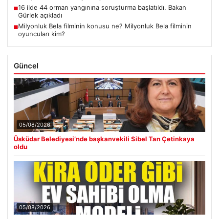
16 ilde 44 orman yangınına soruşturma başlatıldı. Bakan
■
Gürlek açıkladı
Milyonluk Bela filminin konusu ne? Milyonluk Bela filminin
■
oyuncuları kim?
Güncel
05/08/2026
Üsküdar Belediyesi’nde başkanvekili Sibel Tan Çetinkaya
oldu
05/08/2026