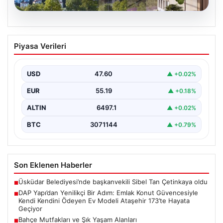
05.08.2026
DAP Yapı’dan Yenilikçi Bir Adım: Emlak
Piyasa Verileri
Konut Güvencesiyle Kendi Kendini
Ödeyen Ev Modeli Ataşehir 173’te
Hayata Geçiyor
USD
47.60
▲ +0.02%
Gayrimenkul sektöründe prestijli ve yenilikçi
EUR
55.19
▲ +0.18%
projeleriyle tanınan DAP Gayrimenkul Geliştirme, dikkat
çekici bir adım…
ALTIN
6497.1
▲ +0.02%
BTC
3071144
▲ +0.79%
Son Eklenen Haberler
Üsküdar Belediyesi’nde başkanvekili Sibel Tan Çetinkaya oldu
■
DAP Yapı’dan Yenilikçi Bir Adım: Emlak Konut Güvencesiyle
■
Kendi Kendini Ödeyen Ev Modeli Ataşehir 173’te Hayata
Geçiyor
Bahçe Mutfakları ve Şık Yaşam Alanları
■