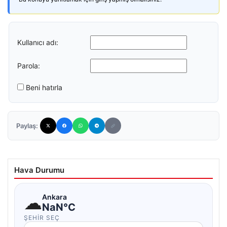
Kullanıcı adı:
Parola:
Beni hatırla
Paylaş:
Hava Durumu
☁
Ankara
NaN°C
ŞEHIR SEÇ