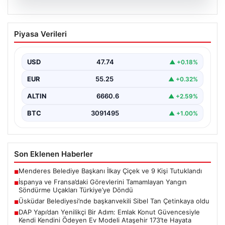
06.08.2026
İspanya ve Fransa’daki Görevlerini
Piyasa Verileri
Tamamlayan Yangın Söndürme Uçakları
Türkiye’ye Döndü
USD
47.74
▲ +0.18%
Orman Genel Müdürlüğü tarafından yapılan açıklamada,
yaz aylarında İspanya ve Fransa’da meydana gelen
EUR
55.25
▲ +0.32%
büyük…
ALTIN
6660.6
▲ +2.59%
BTC
3091495
▲ +1.00%
Son Eklenen Haberler
Menderes Belediye Başkanı İlkay Çiçek ve 9 Kişi Tutuklandı
■
İspanya ve Fransa’daki Görevlerini Tamamlayan Yangın
■
Söndürme Uçakları Türkiye’ye Döndü
Üsküdar Belediyesi’nde başkanvekili Sibel Tan Çetinkaya oldu
■
DAP Yapı’dan Yenilikçi Bir Adım: Emlak Konut Güvencesiyle
■
Kendi Kendini Ödeyen Ev Modeli Ataşehir 173’te Hayata