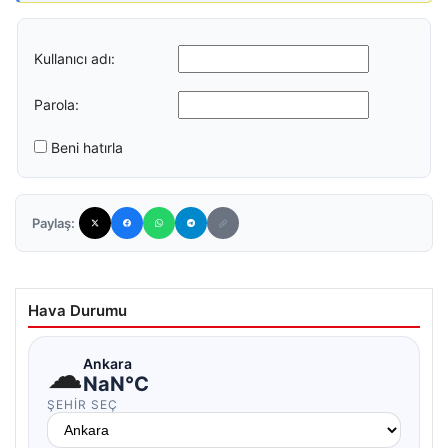
Kullanıcı adı:
Parola:
Beni hatırla
Paylaş:
Hava Durumu
☁
Ankara
NaN°C
ŞEHIR SEÇ