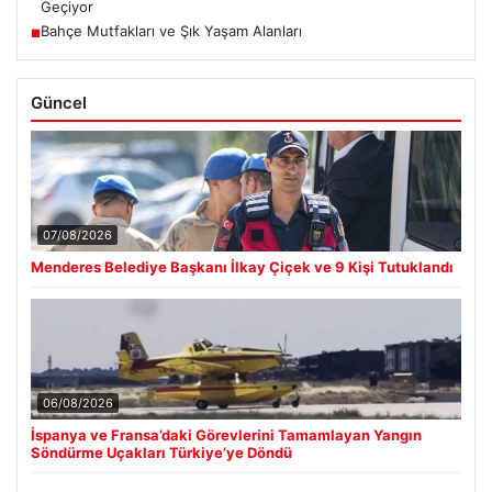
Geçiyor
Bahçe Mutfakları ve Şık Yaşam Alanları
■
Güncel
07/08/2026
Menderes Belediye Başkanı İlkay Çiçek ve 9 Kişi Tutuklandı
06/08/2026
İspanya ve Fransa’daki Görevlerini Tamamlayan Yangın
Söndürme Uçakları Türkiye’ye Döndü